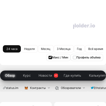
24 часа
Неделя
Месяц
3 Месяца
Год
Всё время
Макс / Мин
Профиль объёма
Обзор
Курс
Новости
Где купить
Калькулят
status.im
Контракты
Обозреватели
Ethstatu