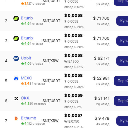
1
SNT/USDT
Пере
₮ 0,0056
3,1
27 отзывов
5ч назад
спред 6.52%
$ 0,0058
Bitunix
$ 71 760
2
SNT/USDT
Куп
₮ 0,0058
4,6
4 отзыва
1ч назад
спред 0.28%
$ 0,0058
Bitunix
$ 71 760
3
SNT/USDT
Куп
₮ 0,0058
4,6
4 отзыва
1ч назад
спред 0.28%
$ 0,0058
Upbit
$ 62 171
4
SNT/KRW
Куп
₩ 8,1800
4,0
3 отзыва
5ч назад
спред 0.12%
$ 0,0058
MEXC
$ 52 981
5
SNT/USDT
Пере
₮ 0,0058
3,4
34 отзыва
6ч назад
спред 0.35%
$ 0,0059
OKX
$ 31 141
6
SNT/USDT
Пере
₮ 0,0059
4,3
20 отзывов
2д назад
спред 0.2%
$ 0,0057
Bithumb
$ 9 478
7
SNT/KRW
Куп
₩ 8,0750
4,1
12 отзывов
4ч назад
спред 0.21%