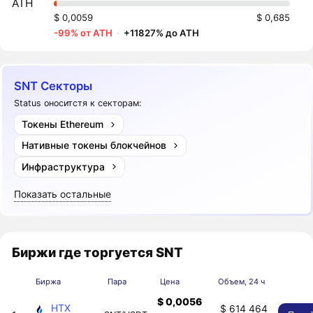
ATH
$ 0,0059
$ 0,685
-99% от ATH
·
+11827% до ATH
SNT Секторы
Status оноситстя к секторам:
Токены Ethereum
Нативные токены блокчейнов
Инфраструктура
Показать остальные
Биржи где торгуется SNT
Биржа
Пара
Цена
Объем, 24 ч
$ 0,0056
HTX
$ 614 464