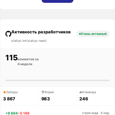
Активность разработчиков
Очень активный
status-im/status-react
115
коммитов за
4 недели
Звёзды
Форки
Команда
3 867
983
246
+9 894
−5 166
строк кода · 4 нед.