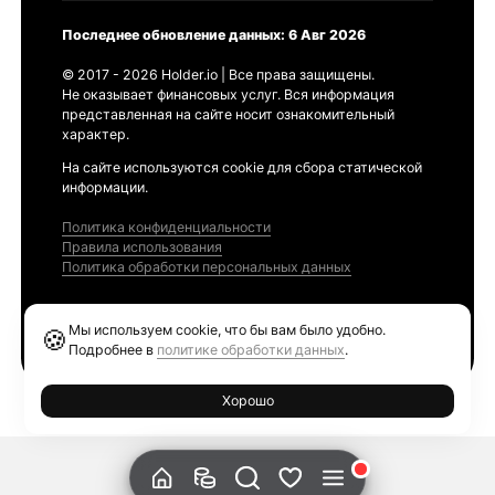
Последнее обновление данных: 6 Авг 2026
© 2017 - 2026 Holder.io | Все права защищены.
Не оказывает финансовых услуг. Вся информация
представленная на сайте носит ознакомительный
характер.
На сайте используются cookie для сбора статической
информации.
Политика конфиденциальности
Правила использования
Политика обработки персональных данных
Продукты
Мы используем cookie, что бы вам было удобно.
🍪
Ethereum GAS Tracker
Подробнее в
политике обработки данных
.
Хорошо