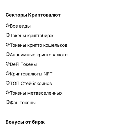
Секторы Криптовалют
Все виды
Токены криптобирж
Токены крипто кошельков
Анонимные криптовалюты
DeFi Токены
Криптовалюты NFT
ТОП Стейблкоинов
Токены метавселенных
Фан токены
Бонусы от бирж