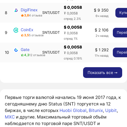
$ 0,0058
DigiFinex
$ 9 350
8
SNT/USDT
Куп
₮ 0,0058
3,8
4 отзыва
6ч назад
спред 2.3%
$ 0,0058
CoinEx
$ 2 106
9
SNT/USDT
Пере
₮ 0,0058
3,5
5 отзывов
2ч назад
спред 1%
$ 0,0058
Gate
$ 1 292
10
SNT/USDT
Пере
₮ 0,0058
4,3
12 отзывов
11ч назад
спред 0.19%
Показать все ➙
Первые торги валютой начались 19 июня 2017 года, к
сегодняшнему дню Status (SNT) торгуется на 12
биржах, в числе которых
Huobi Global
,
Bitunix
,
Upbit
,
MXC
и другие. Максимальный торговый объём
наблюдается по торговой паре SNT/USDT и