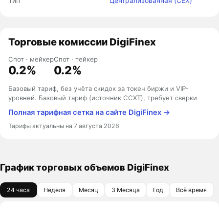
Тип
Централизованная (CEX)
Торговые комиссии DigiFinex
Спот · мейкер
Спот · тейкер
0.2%
0.2%
Базовый тариф, без учёта скидок за токен биржи и VIP-
уровней. Базовый тариф (источник CCXT), требует сверки
Полная тарифная сетка на сайте DigiFinex →
Тарифы актуальны на 7 августа 2026
График торговых объемов DigiFinex
24 часа
Неделя
Месяц
3 Месяца
Год
Всё время