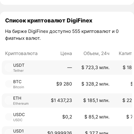
Список криптовалют DigiFinex
На бирже DigiFinex доступно 555 криптовалют и 0
фиатных валют.
Криптовалюта
Цена
Объем, 24ч
Капит
USDT
―
$ 723,3 млн.
$ 18
Tether
BTC
$9 280
$ 328,2 млн.
$
Bitcoin
ETH
$1 437,23
$ 185,1 млн.
$ 22
Ethereum
USDC
$0,2
$ 85,2 млн.
$ 7
USDC
USD1
$0,999926
$ 37,7 млн.