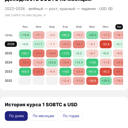
2022–2026 ·
зелёный — рост, красный — падение
· USD ($)
листайте по месяцам →
Янв
Фев
Мар
Апр
Май
Июн
Июл
Авг
сред.
+19.9
−17.1
−3.0
+45.2
−10.2
+29.3
−17.3
−16.1
2026
+0.6
+11.7
−1.7
−22.0
−30.2
−4.7
−64.8
+5.1
2025
+48.7
−32.8
−26.8
+122
+5.2
−8.7
+6.0
−8.0
2024
−34.2
−12.9
+22.8
−24.9
+15.3
+108
−11.8
−25.5
2023
+64.4
−34.3
−6.4
+163
−23.8
+91.5
−45.2
−36.1
2022
−12.4
−17.6
−39.8
+29.3
−16.0
История курса 1 SOBTC в USD
По дням
По месяцам
По годам