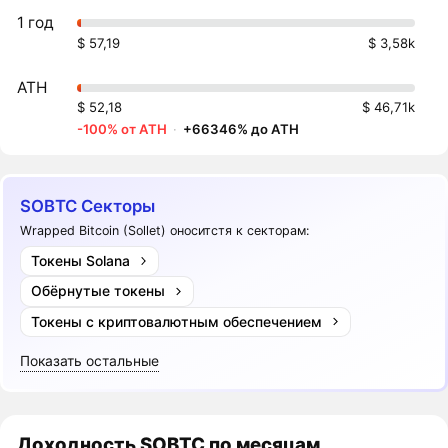
1 год
$ 57,19
$ 3,58k
ATH
$ 52,18
$ 46,71k
-100% от ATH
·
+66346% до ATH
SOBTC Секторы
Wrapped Bitcoin (Sollet) оноситстя к секторам:
Токены Solana
Обёрнутые токены
Токены с криптовалютным обеспечением
Показать остальные
Доходность
SOBTC
по месяцам