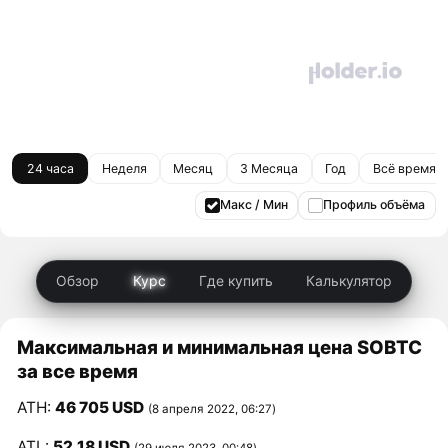
24 часа
Неделя
Месяц
3 Месяца
Год
Всё время
Макс / Мин
Профиль объёма
Обзор
Курс
Где купить
Калькулятор
Максимальная и минимальная цена SOBTC
за все время
ATH:
46 705 USD
(8 апреля 2022, 06:27)
ATL:
52,18 USD
(29 июля 2023, 00:48)