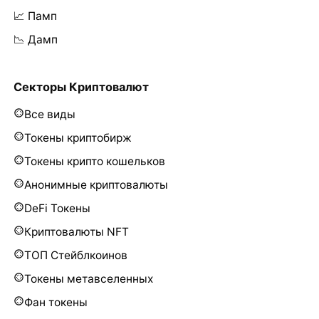
📈 Памп
📉 Дамп
Секторы Криптовалют
Все виды
Токены криптобирж
Токены крипто кошельков
Анонимные криптовалюты
DeFi Токены
Криптовалюты NFT
ТОП Стейблкоинов
Токены метавселенных
Фан токены