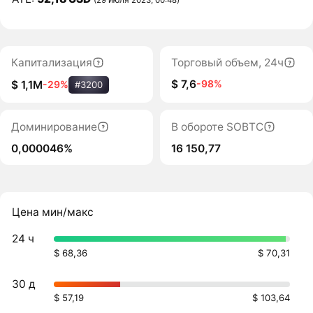
Капитализация
Торговый объем, 24ч
$ 7,6
-98%
$ 1,1M
-29%
#3200
Доминирование
В обороте SOBTC
0,000046%
16 150,77
Цена мин/макс
24 ч
$ 68,36
$ 70,31
30 д
$ 57,19
$ 103,64