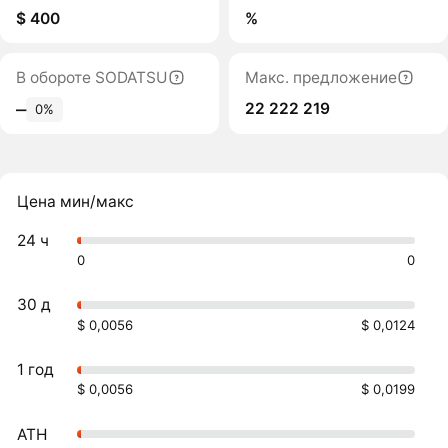
$ 400
%
В обороте SODATSU
Макс. предложение
22 222 219
‒
0%
Цена мин/макс
24 ч
0
0
30 д
$ 0,0056
$ 0,0124
1 год
$ 0,0056
$ 0,0199
ATH