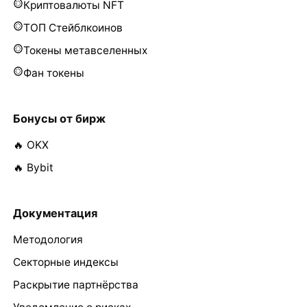
Криптовалюты NFT
ТОП Стейблкоинов
Токены метавселенных
Фан токены
Бонусы от бирж
🔥 OKX
🔥 Bybit
Документация
Методология
Секторные индексы
Раскрытие партнёрства