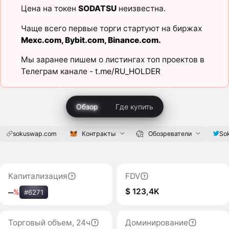
Цена на токен
SODATSU
неизвестна.
Чаще всего первые торги стартуют на биржах
Mexc.com
,
Bybit.com
,
Binance.com
.
Мы заранее пишем о листингах топ проектов в
Телеграм канале -
t.me/RU_HOLDER
Обзор
Где купить
sokuswap.com
Контракты
Обозреватели
So
Капитализация
FDV
$ 123,4K
‒
%
#6271
Торговый объем, 24ч
Доминирование