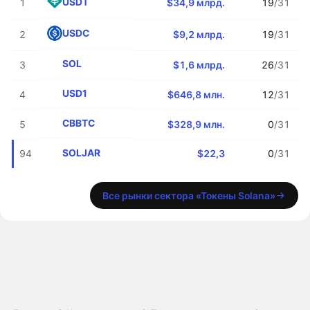
USDT
1
$34,9 млрд.
19
/31
USDC
2
$9,2 млрд.
19
/31
SOL
3
$1,6 млрд.
26
/31
USD1
4
$646,8 млн.
12
/31
CBBTC
5
$328,9 млн.
0
/31
SOLJAR
94
$22,3
0
/31
Все рынки сектора «Токены Solana»