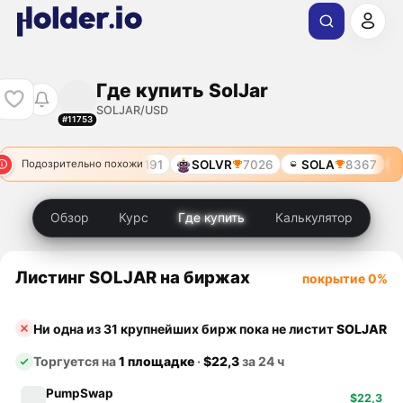
Где купить SolJar
SOLJAR/USD
#11753
SXP
2191
SOLVR
7026
SOLA
8367
Подозрительно похожи
Обзор
Курс
Где купить
Калькулятор
Листинг SOLJAR на биржах
покрытие 0%
Ни одна из 31 крупнейших бирж пока не листит
SOLJAR
Торгуется на
1 площадке
·
$22,3
за 24 ч
PumpSwap
$22,3