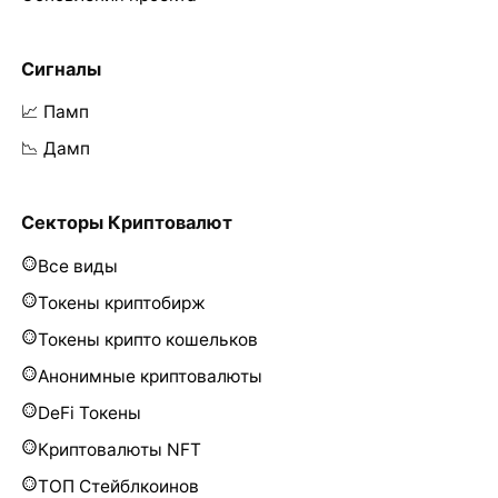
Сигналы
📈 Памп
📉 Дамп
Секторы Криптовалют
Все виды
Токены криптобирж
Токены крипто кошельков
Анонимные криптовалюты
DeFi Токены
Криптовалюты NFT
ТОП Стейблкоинов