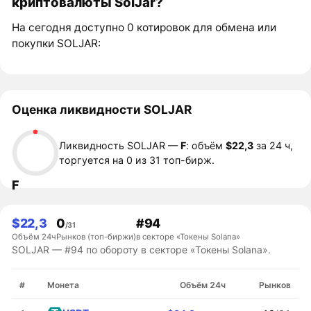
криптовалюты SolJar?
На сегодня доступно 0 котировок для обмена или
покупки SOLJAR:
Оценка ликвидности SOLJAR
Ликвидность SOLJAR —
F
: объём
$22,3
за 24 ч,
торгуется на 0 из 31 топ-бирж.
F
$22,3
0
#94
/31
Объём 24ч
Рынков (топ-биржи)
в секторе «Токены Solana»
SOLJAR — #94 по обороту в секторе «Токены Solana».
#
Монета
Объём 24ч
Рынков