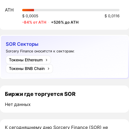
ATH
$ 0,0005
$ 0,0116
-84% от ATH
·
+526% до ATH
SOR Секторы
Sorcery Finance оноситстя к секторам:
Токены Ethereum
Токены BNB Chain
Биржи где торгуется SOR
Нет данных
К сегодняшнему дню Sorcery Finance (SOR) не