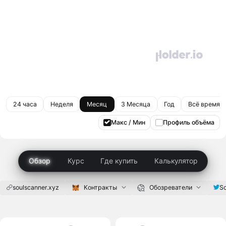
24 часа
Неделя
Месяц
3 Месяца
Год
Всё время
Макс / Мин
Профиль объёма
Обзор
Курс
Где купить
Калькулятор
soulscanner.xyz
Контракты
Обозреватели
S