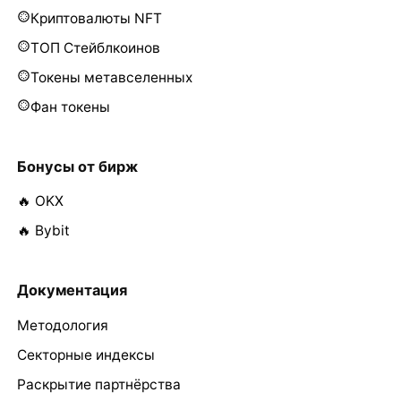
Криптовалюты NFT
ТОП Стейблкоинов
Токены метавселенных
Фан токены
Бонусы от бирж
🔥 OKX
🔥 Bybit
Документация
Методология
Секторные индексы
Раскрытие партнёрства