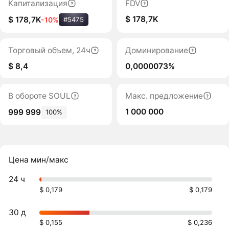
Капитализация
FDV
$ 178,7K
$ 178,7K
-10%
#5475
Торговый объем, 24ч
Доминирование
$ 8,4
0,0000073%
В обороте SOUL
Макс. предложение
1 000 000
999 999
100%
Цена мин/макс
24 ч
$ 0,179
$ 0,179
30 д
$ 0,155
$ 0,236