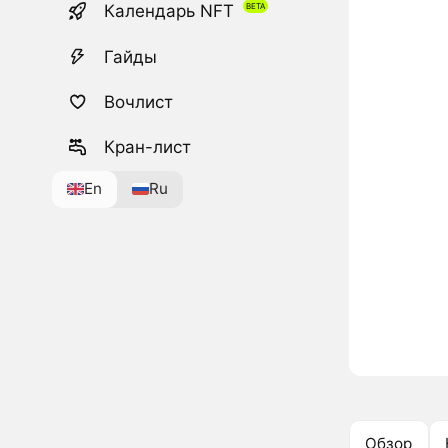
Календарь NFT
Гайды
Вочлист
Кран-лист
En
Ru
Обзор