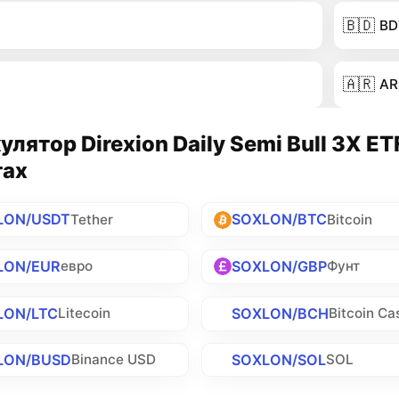
🇧🇩
BD
🇦🇷
AR
улятор Direxion Daily Semi Bull 3X ET
тах
LON/USDT
SOXLON/BTC
Tether
Bitcoin
LON/EUR
SOXLON/GBP
евро
Фунт
LON/LTC
SOXLON/BCH
Litecoin
Bitcoin Ca
LON/BUSD
SOXLON/SOL
Binance USD
SOL