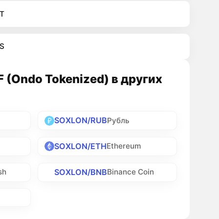
T
S
F (Ondo Tokenized) в других
SOXLON/RUB
Рубль
SOXLON/ETH
Ethereum
SOXLON/BNB
sh
Binance Coin