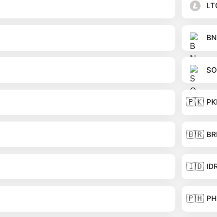
LT
BN
SO
🇵🇰
PK
🇧🇷
BR
🇮🇩
ID
🇵🇭
PH