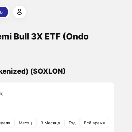
ь
emi Bull 3X ETF (Ondo
okenized) (SOXLON)
а)
еделя
Месяц
3 Месяца
Год
Всё время