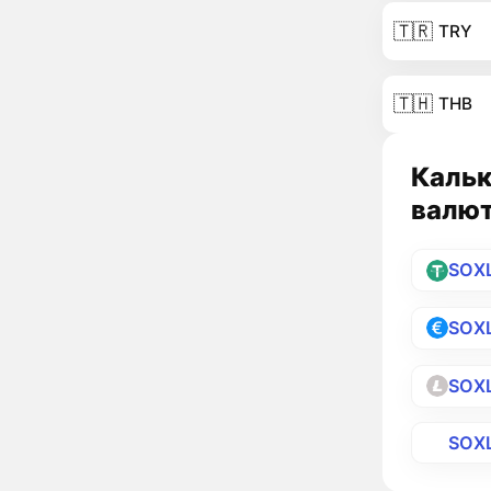
🇹🇷
TRY
🇹🇭
THB
Кальк
валю
SOX
SOX
SOX
SOX