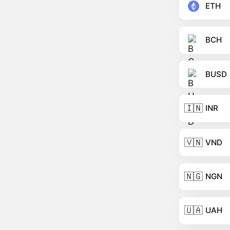
ETH
BCH
BUSD
🇮🇳
INR
🇻🇳
VND
🇳🇬
NGN
🇺🇦
UAH