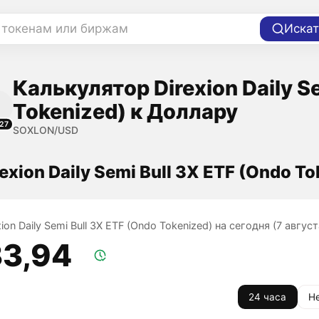
 токенам или биржам
Искат
Калькулятор Direxion Daily S
Tokenized) к Доллару
27
SOXLON/USD
rexion Daily Semi Bull 3X ETF (Ondo T
xion Daily Semi Bull 3X ETF (Ondo Tokenized) на сегодня (7 август
33,94
24 часа
Н