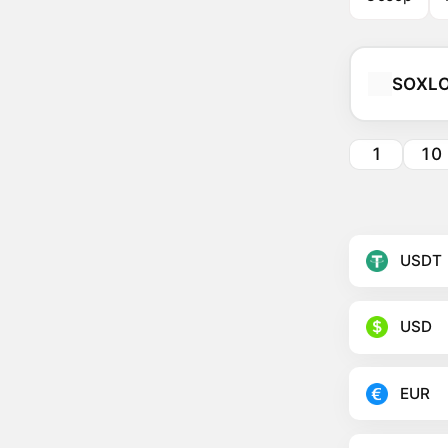
SOXL
1
10
USDT
USD
EUR