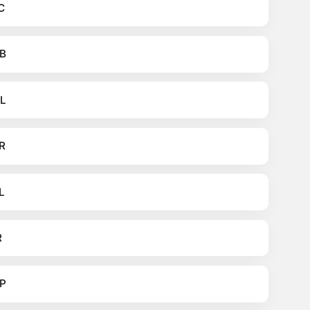
C
B
L
R
L
R
P