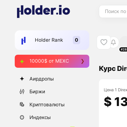
Поиск по
Holder Rank
#28
10000$ от MEXC
Курс Di
Аирдропы
Цена 1 Dire
Биржи
$ 1
Криптовалюты
Индексы