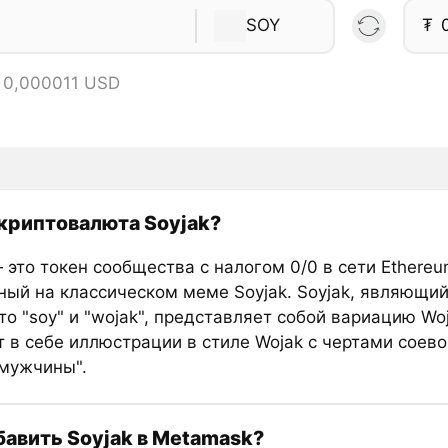
SOY
₮
 0,000011 USD
 криптовалюта Soyjak?
 это токен сообщества с налогом 0/0 в сети Ethereu
ный на классическом меме Soyjak. Soyjak, являющи
о "soy" и "wojak", представляет собой вариацию Woj
т в себе иллюстрации в стиле Wojak с чертами соев
-мужчины".
бавить Soyjak в Metamask?