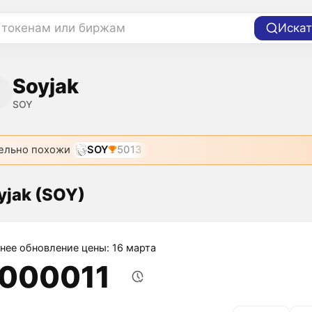
 токенам или биржам
Искат
Soyjak
SOY
ельно похожи
SOY
5013
yjak (SOY)
нее обновление цены: 16 марта
,000011