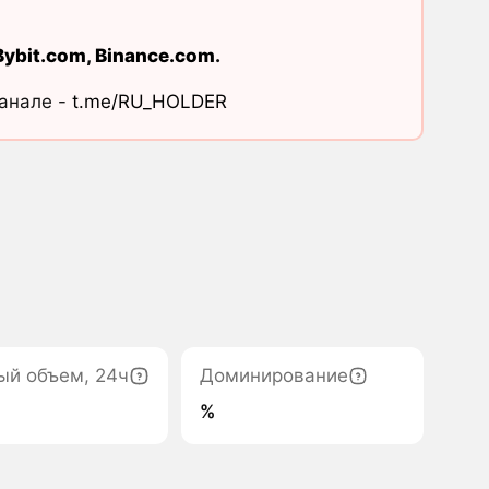
Bybit.com
,
Binance.com
.
канале -
t.me/RU_HOLDER
ый объем, 24ч
Доминирование
%