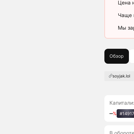
Цена 
Чаще 
Мы за
Обзор
soyjak.lol
Капитали
‒
%
#1491
В оборот