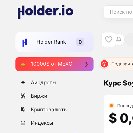
Поиск по
Holder Rank
10000$ от MEXC
Подозрит
Курс So
Аирдропы
Биржи
Послед
Криптовалюты
$ 0
Индексы