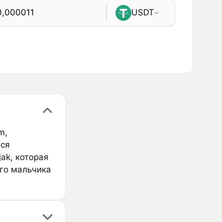
USDT
m,
йся
ak, которая
ого мальчика