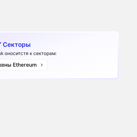
 Секторы
ak оноситстя к секторам:
кены Ethereum