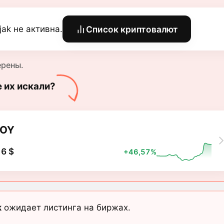
jak не активна.
Список криптовалют
ерены.
е их искали?
SOY
6 $
+46,57%
k
ожидает листинга на биржах.