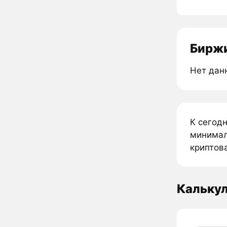
Биржи
Нет дан
К сегод
минималь
криптова
Кальку