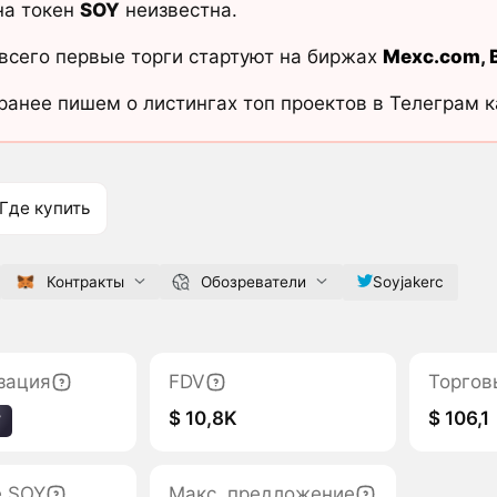
на токен
SOY
неизвестна.
всего первые торги стартуют на биржах
Mexc.com
,
ранее пишем о листингах топ проектов в Телеграм 
Где купить
Контракты
Обозреватели
Soyjakerc
зация
FDV
Торгов
$ 10,8K
$ 106,1
7
е SOY
Макс. предложение