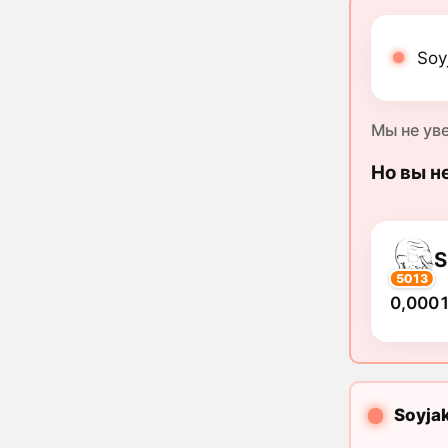
Soy
Мы не ув
Но вы н
5013
0,0001
Soyja