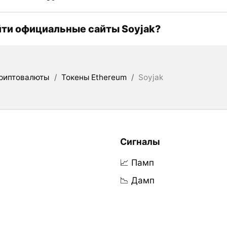
йти официальные сайты Soyjak?
риптовалюты
/
Токены Ethereum
/
Soyjak
Сигналы
📈 Памп
📉 Дамп