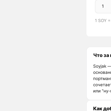
1 SOY =
Что за
Soyjak —
основан
портмант
сочетае
или "ну
Как до