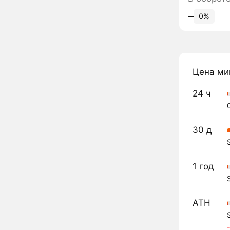
‒
0%
Цена ми
24 ч
30 д
1 год
ATH