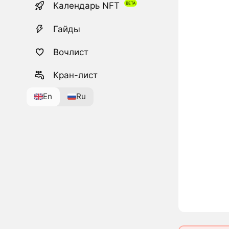
Календарь NFT
Гайды
Вочлист
Кран-лист
En
Ru