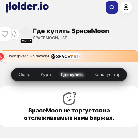
Где купить SpaceMoon
SPACEMOON/USD
#6822
SPACE
613
Подозрительно похожи
Обзор
Курс
Где купить
Калькулятор
SpaceMoon не торгуется на
отслеживаемых нами биржах.