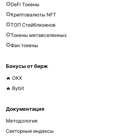
DeFi Токены
Криптовалюты NFT
ТОП Стейблкоинов
Токены метавселенных
Фан токены
Бонусы от бирж
🔥 OKX
🔥 Bybit
Документация
Методология
Секторные индексы