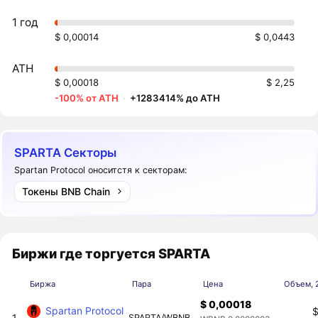
1 год
$ 0,00014
$ 0,0443
ATH
$ 0,00018
$ 2,25
-100% от ATH
·
+1283414% до ATH
SPARTA Секторы
Spartan Protocol оноситстя к секторам:
Токены BNB Chain
Биржи где торгуется SPARTA
Биржа
Пара
Цена
Объем, 
$ 0,00018
Spartan Protocol
$
1
SPARTA/WBNB