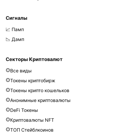
Сигналы
📈 Памп
📉 Дамп
Секторы Криптовалют
Все виды
Токены криптобирж
Токены крипто кошельков
Анонимные криптовалюты
DeFi Токены
Криптовалюты NFT
ТОП Стейблкоинов