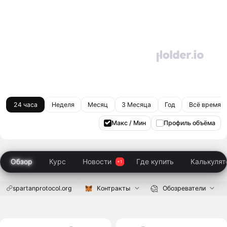
24 часа
Неделя
Месяц
3 Месяца
Год
Всё время
Макс / Мин
Профиль объёма
Обзор
Курс
Новости
Где купить
Калькулят
spartanprotocol.org
Контракты
Обозреватели