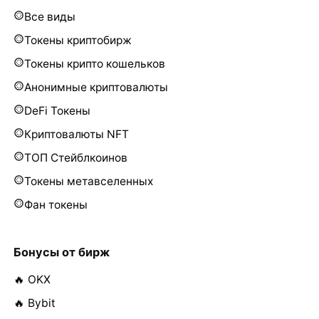
Все виды
Токены криптобирж
Токены крипто кошельков
Анонимные криптовалюты
DeFi Токены
Криптовалюты NFT
ТОП Стейблкоинов
Токены метавселенных
Фан токены
Бонусы от бирж
🔥 OKX
🔥 Bybit