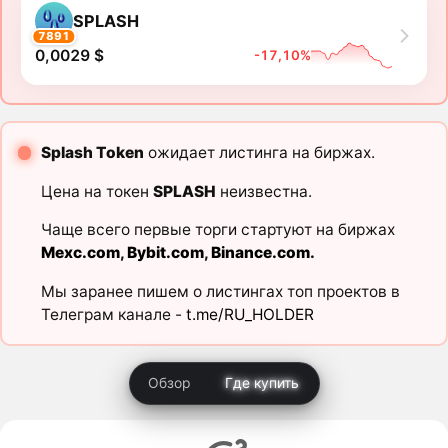
SPLASH
7891
0,0029 $
-17,10%
Splash Token
ожидает листинга на биржах.
Цена на токен
SPLASH
неизвестна.
Чаще всего первые торги стартуют на биржах
Mexc.com
,
Bybit.com
,
Binance.com
.
Мы заранее пишем о листингах топ проектов в
Телеграм канале -
t.me/RU_HOLDER
Обзор
Где купить