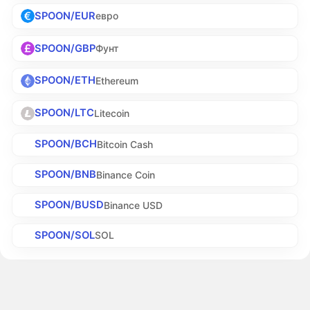
SPOON/EUR
евро
SPOON/GBP
Фунт
SPOON/ETH
Ethereum
SPOON/LTC
Litecoin
SPOON/BCH
Bitcoin Cash
SPOON/BNB
Binance Coin
SPOON/BUSD
Binance USD
SPOON/SOL
SOL