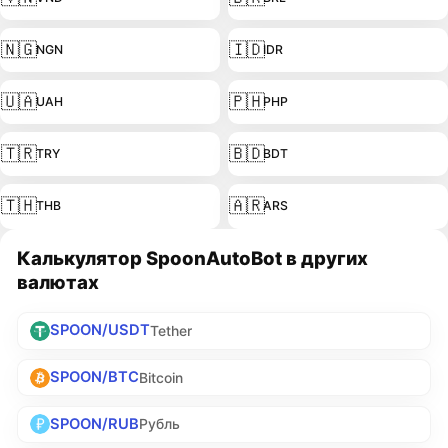
🇳🇬
🇮🇩
NGN
IDR
🇺🇦
🇵🇭
UAH
PHP
🇹🇷
🇧🇩
TRY
BDT
🇹🇭
🇦🇷
THB
ARS
Калькулятор SpoonAutoBot в других
валютах
SPOON/USDT
Tether
SPOON/BTC
Bitcoin
SPOON/RUB
Рубль