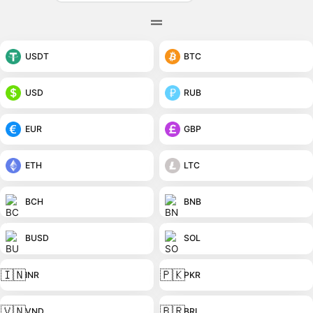
USDT
BTC
USD
RUB
EUR
GBP
ETH
LTC
BCH
BNB
BUSD
SOL
🇮🇳
🇵🇰
INR
PKR
🇻🇳
🇧🇷
VND
BRL