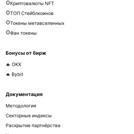
Криптовалюты NFT
ТОП Стейблкоинов
Токены метавселенных
Фан токены
Бонусы от бирж
🔥 OKX
🔥 Bybit
Документация
Методология
Секторные индексы
Раскрытие партнёрства