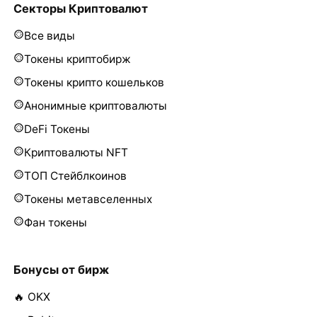
Секторы Криптовалют
Все виды
Токены криптобирж
Токены крипто кошельков
Анонимные криптовалюты
DeFi Токены
Криптовалюты NFT
ТОП Стейблкоинов
Токены метавселенных
Фан токены
Бонусы от бирж
🔥 OKX