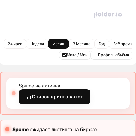
24 часа
Неделя
Месяц
3 Месяца
Год
Всё время
Макс / Мин
Профиль объёма
Spume не активна.
Список криптовалют
Spume
ожидает листинга на биржах.