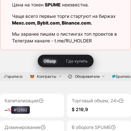
Цена на токен
SPUME
неизвестна.
Чаще всего первые торги стартуют на биржах
Mexc.com
,
Bybit.com
,
Binance.com
.
Мы заранее пишем о листингах топ проектов в
Телеграм канале -
t.me/RU_HOLDER
Обзор
Где купить
spume.io
Контракты
Обозреватели
Spumeio
Капитализация
Торговый объем, 24ч
$ 219,9
‒
%
#12992
Доминирование
В обороте SPUME