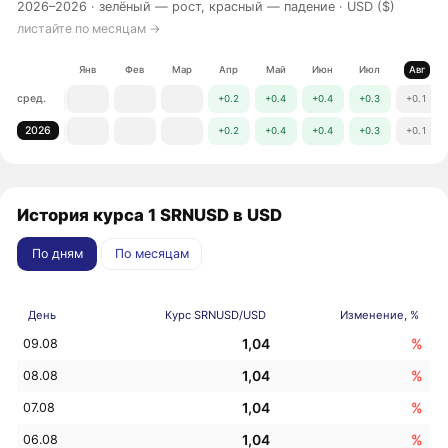
2026–2026 ·
зелёный — рост, красный — падение
· USD ($)
листайте по месяцам →
Янв
Фев
Мар
Апр
Май
Июн
Июл
Авг
сред.
+0.2
+0.4
+0.4
+0.3
+0.1
2026
+0.2
+0.4
+0.4
+0.3
+0.1
История курса 1 SRNUSD в USD
По дням
По месяцам
День
Курс SRNUSD/USD
Изменение, %
1,04
%
09.08
1,04
%
08.08
1,04
%
07.08
1,04
%
06.08