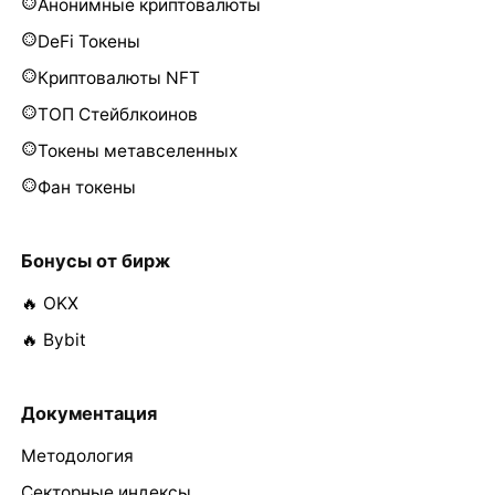
Анонимные криптовалюты
DeFi Токены
Криптовалюты NFT
ТОП Стейблкоинов
Токены метавселенных
Фан токены
Бонусы от бирж
🔥 OKX
🔥 Bybit
Документация
Методология
Секторные индексы