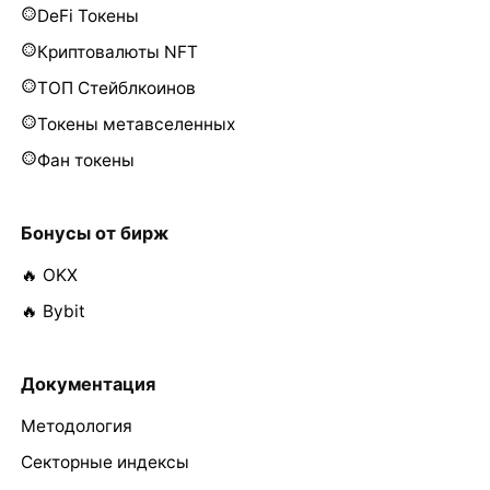
DeFi Токены
Криптовалюты NFT
ТОП Стейблкоинов
Токены метавселенных
Фан токены
Бонусы от бирж
🔥 OKX
🔥 Bybit
Документация
Методология
Секторные индексы