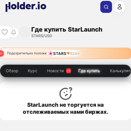
Где купить StarLaunch
STARS/USD
STARS
5249
Подозрительно похожи
Обзор
Курс
Новости
Где купить
Калькулят
StarLaunch не торгуется на
отслеживаемых нами биржах.