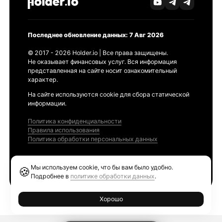
Последнее обновление данных: 7 Авг 2026
© 2017 - 2026 Holder.io | Все права защищены.
Не оказывает финансовых услуг. Вся информация
представленная на сайте носит ознакомительный
характер.
На сайте используются cookie для сбора статической
информации.
Политика конфиденциальности
Правила использования
Политика обработки персональных данных
Продукты
Мы используем cookie, что бы вам было удобно.
🍪
Ethereum GAS Tracker
Подробнее в
политике обработки данных
.
Хорошо