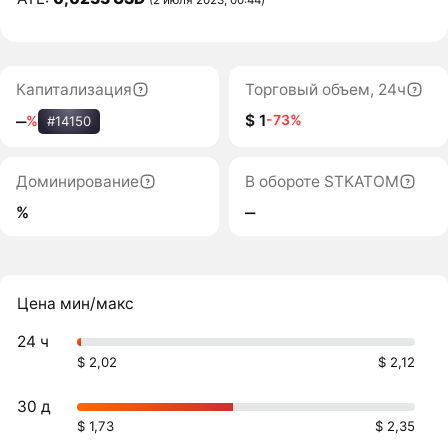
Капитализация
Торговый объем, 24ч
$ 1
-73%
‒
%
#14150
Доминирование
В обороте STKATOM
%
‒
Цена мин/макс
24 ч
$ 2,02
$ 2,12
30 д
$ 1,73
$ 2,35