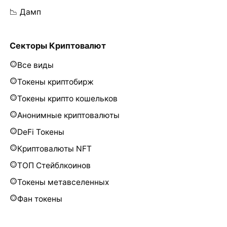
📉 Дамп
Секторы Криптовалют
Все виды
Токены криптобирж
Токены крипто кошельков
Анонимные криптовалюты
DeFi Токены
Криптовалюты NFT
ТОП Стейблкоинов
Токены метавселенных
Фан токены