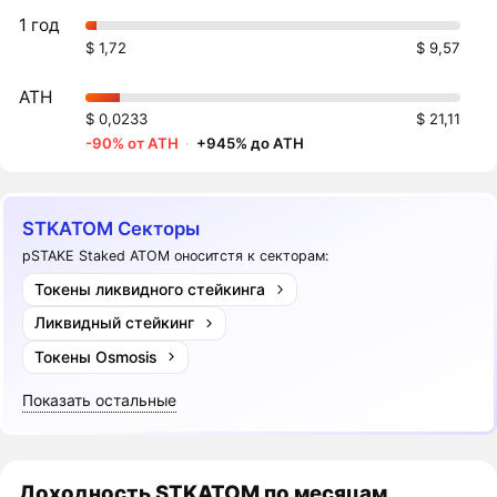
1 год
$ 1,72
$ 9,57
ATH
$ 0,0233
$ 21,11
-90% от ATH
·
+945% до ATH
STKATOM Секторы
pSTAKE Staked ATOM оноситстя к секторам:
Токены ликвидного стейкинга
Ликвидный стейкинг
Токены Osmosis
Показать остальные
Доходность
STKATOM
по месяцам