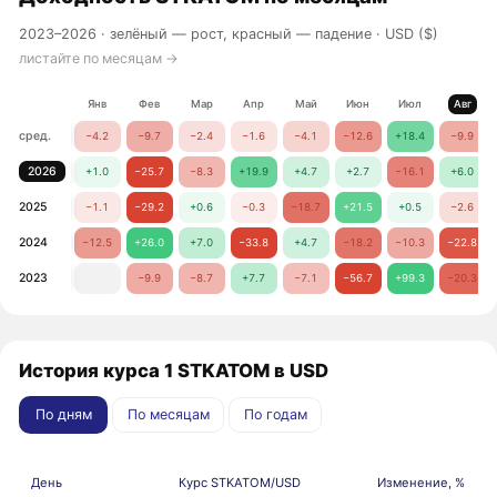
2023–2026 ·
зелёный — рост, красный — падение
· USD ($)
листайте по месяцам →
Янв
Фев
Мар
Апр
Май
Июн
Июл
Авг
сред.
−4.2
−9.7
−2.4
−1.6
−4.1
−12.6
+18.4
−9.9
2026
+1.0
−25.7
−8.3
+19.9
+4.7
+2.7
−16.1
+6.0
2025
−1.1
−29.2
+0.6
−0.3
−18.7
+21.5
+0.5
−2.6
2024
−12.5
+26.0
+7.0
−33.8
+4.7
−18.2
−10.3
−22.8
2023
−9.9
−8.7
+7.7
−7.1
−56.7
+99.3
−20.3
История курса 1 STKATOM в USD
По дням
По месяцам
По годам
День
Курс STKATOM/USD
Изменение, %