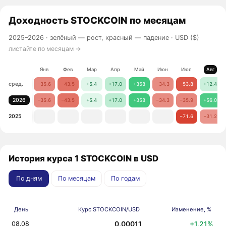
Доходность
STOCKCOIN
по месяцам
2025–2026 ·
зелёный — рост, красный — падение
· USD ($)
листайте по месяцам →
Янв
Фев
Мар
Апр
Май
Июн
Июл
Авг
сред.
−35.6
−43.5
+5.4
+17.0
+358
−34.3
−53.8
+12.4
2026
−35.6
−43.5
+5.4
+17.0
+358
−34.3
−35.9
+56.0
2025
−71.6
−31.2
История курса 1 STOCKCOIN в USD
По дням
По месяцам
По годам
День
Курс STOCKCOIN/USD
Изменение, %
0,00011
+1,21%
08.08