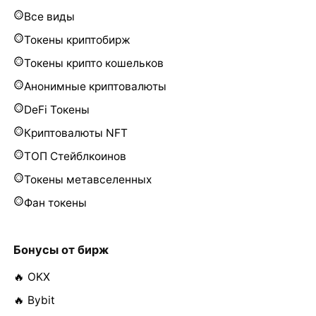
Все виды
Токены криптобирж
Токены крипто кошельков
Анонимные криптовалюты
DeFi Токены
Криптовалюты NFT
ТОП Стейблкоинов
Токены метавселенных
Фан токены
Бонусы от бирж
🔥 OKX
🔥 Bybit