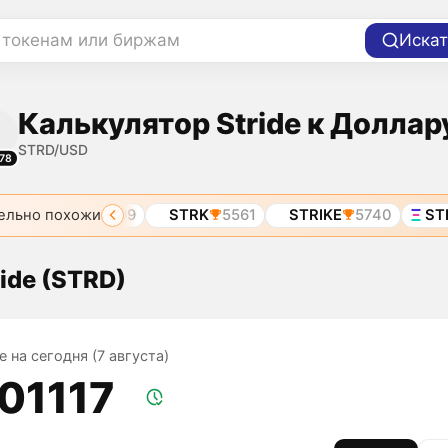
 токенам или биржам
Искат
Калькулятор Stride к Доллар
STRD/USD
78
ельно похожи
5
SYK
3499
STRK
5561
STRIKE
5740
STRE
ride (STRD)
de на сегодня (7 августа)
,01117