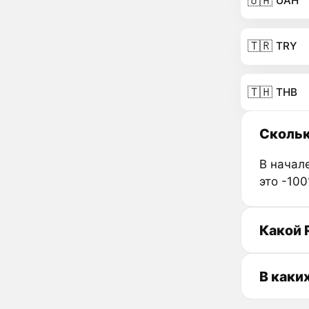
🇺🇦
UAH
🇹🇷
TRY
🇹🇭
THB
Скольк
В начале
это -10
Какой R
В каки