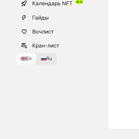
Календарь NFT
Гайды
Вочлист
Кран-лист
En
Ru