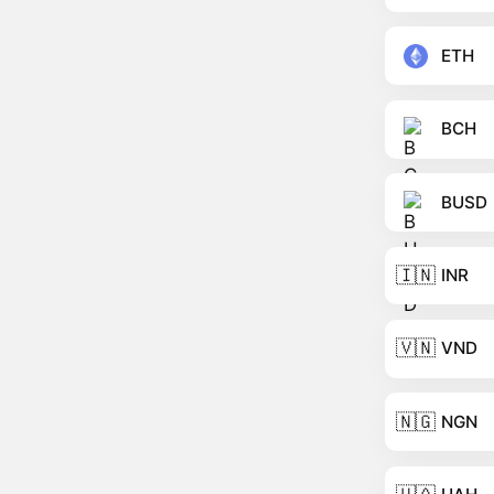
ETH
BCH
BUSD
🇮🇳
INR
🇻🇳
VND
🇳🇬
NGN