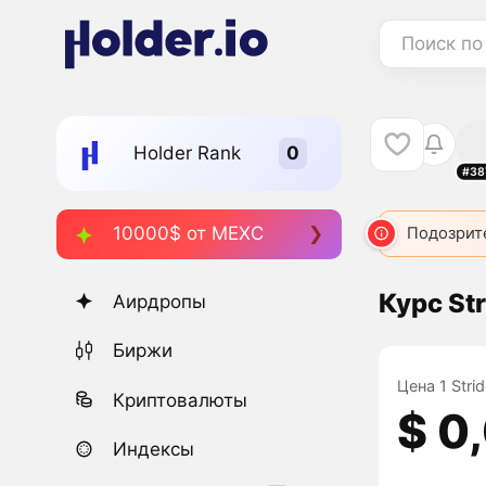
Поиск по
Holder Rank
#38
10000$ от MEXC
STRX
873
STKRI
907
STRIKE
Подозрит
130
Курс St
Аирдропы
Биржи
Цена 1 Stri
Криптовалюты
$ 0
Индексы