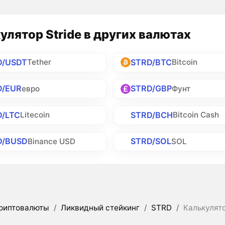
улятор Stride в других валютах
D/USDT
STRD/BTC
Tether
Bitcoin
D/EUR
STRD/GBP
евро
Фунт
D/LTC
STRD/BCH
Litecoin
Bitcoin Cash
D/BUSD
STRD/SOL
Binance USD
SOL
риптовалюты
/
Ликвидный стейкинг
/
STRD
/
Калькулято