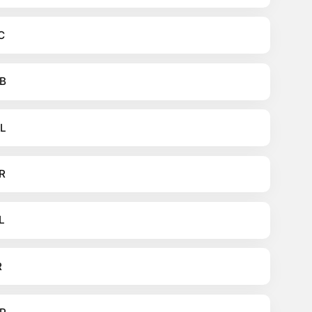
C
B
L
R
L
R