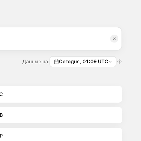
Данные на:
Сегодня, 01:09 UTC
C
B
P