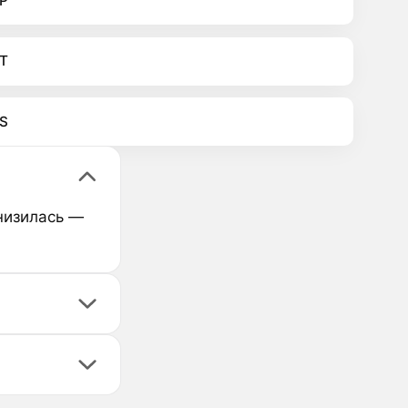
P
T
S
снизилась —