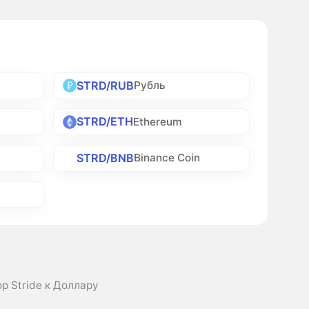
STRD/RUB
Рубль
STRD/ETH
Ethereum
STRD/BNB
Binance Coin
р Stride к Доллару