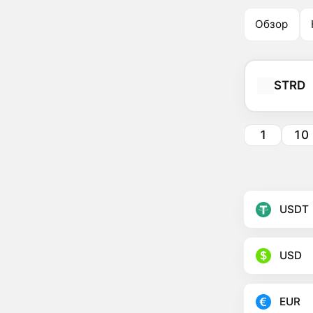
Обзор
STRD
1
10
USDT
USD
EUR