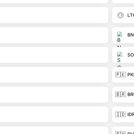
LT
BN
SO
🇵🇰
PK
🇧🇷
BR
🇮🇩
ID