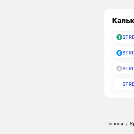
Кальк
STR
STR
STR
STR
Главная
/
К