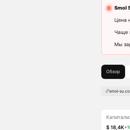
Smol 
Цена 
Чаще 
Мы за
Обзор
smol-su.c
Капитали
$ 18,4K
+1