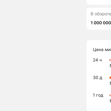
В оборот
1 000 000
Цена ми
24 ч
30 д
1 год