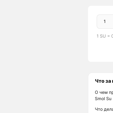
1 SU = 
Что за
О чем п
Smol Su
Что дел