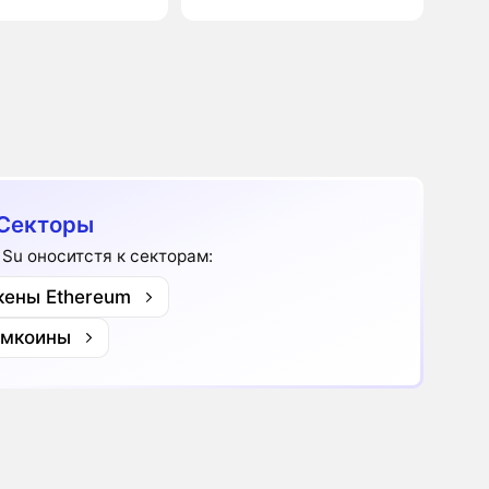
Секторы
 Su оноситстя к секторам:
кены Ethereum
мкоины