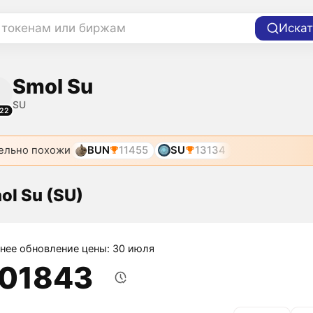
 токенам или биржам
Искат
Smol Su
SU
22
ельно похожи
BUN
11455
SU
13134
ol Su (SU)
нее обновление цены: 30 июля
,01843