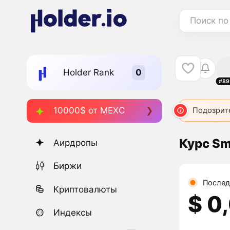
Поиск по
Holder Rank
#89
10000$ от MEXC
Подозрит
Курс Sm
Аирдропы
Биржи
Послед
Криптовалюты
$ 0
Индексы