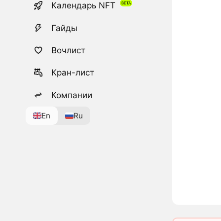
Календарь NFT
Гайды
Вочлист
Кран-лист
Компании
En
Ru