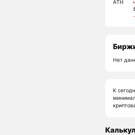
ATH
Биржи
Нет дан
К сегод
минимал
криптова
Калькул