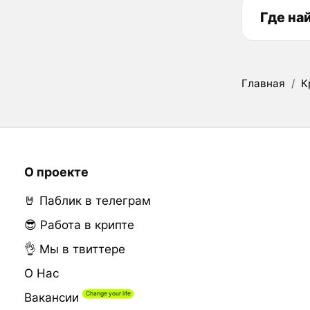
Где на
Главная
/
К
О проекте
🤘 Паблик в телеграм
😎 Работа в крипте
👌 Мы в твиттере
О Нас
Вакансии