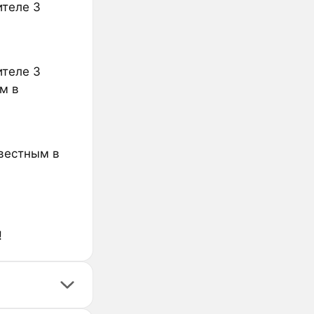
ителе 3
ителе 3
м в
звестным в
и
!