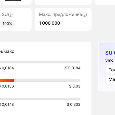
е SU
Макс. предложение
1 000 000
100%
н/макс
SU 
Smol
$ 0,0184
$ 0,0184
То
Ме
$ 0,0156
$ 0,03
$ 0,0148
$ 0,333