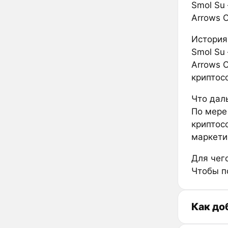
Smol Su 
Arrows C
История
Smol Su 
Arrows C
криптос
Что дал
По мере
криптос
маркети
Для чег
Чтобы п
Как до