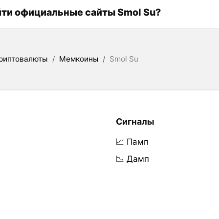
йти официальные сайты Smol Su?
риптовалюты
/
Мемкоины
/
Smol Su
Сигналы
📈 Памп
📉 Дамп