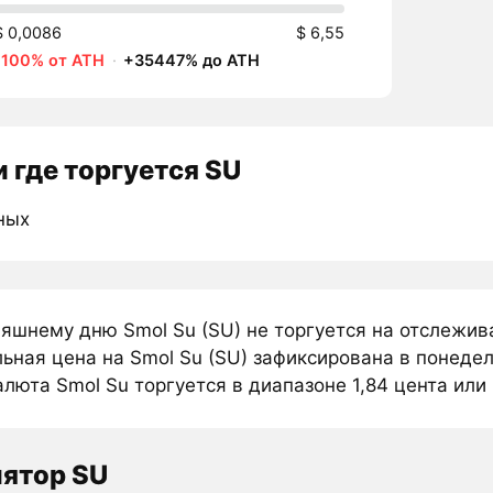
$ 0,0086
$ 6,55
-100% от ATH
·
+35447% до ATH
 где торгуется SU
ных
няшнему дню Smol Su (SU) не торгуется на отслежи
ьная цена на Smol Su (SU) зафиксирована в понедел
люта Smol Su торгуется в диапазоне 1,84 цента или 1
ятор SU