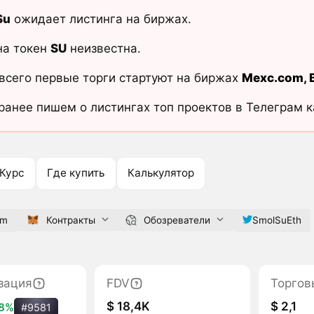
Su
ожидает листинга на биржах.
на токен
SU
неизвестна.
всего первые торги стартуют на биржах
Mexc.com
,
ранее пишем о листингах топ проектов в Телеграм 
Курс
Где купить
Калькулятор
om
Контракты
Обозреватели
SmolSuEth
зация
FDV
Торгов
$ 18,4K
$ 2,1
8%
#9581