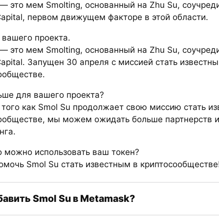
— это мем Smolting, основанный на Zhu Su, соучред
apital, первом движущем факторе в этой области.
 вашего проекта.
— это мем Smolting, основанный на Zhu Su, соучред
apital. Запущен 30 апреля с миссией стать известны
ообществе.
ьше для вашего проекта?
 того как Smol Su продолжает свою миссию стать и
ообществе, мы можем ожидать больше партнерств 
нга.
о можно использовать ваш токен?
омочь Smol Su стать известным в криптосообществе
бавить Smol Su в Metamask?