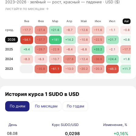
2023–2026 ·
зелёный — рост, красный — падение
· USD ($)
листайте по месяцам →
Янв
Фев
Мар
Апр
Май
Июн
Июл
Авг
сред.
−17.7
−27.4
+21.6
−8.7
−12.6
−11.6
−1.1
−0.8
2026
−54.1
−37.7
+181
+14.2
−10.8
−22.5
+21.7
+0.8
2025
+9.4
−29.7
−22.9
−8.4
−6.8
+33.2
−2.1
−17.7
2024
−8.3
−6.3
−10.7
−27.6
−12.4
−36.6
+24.4
+1.8
2023
−35.8
−61.1
−13.0
−20.2
−20.3
−48.3
+11.7
История курса 1 SUDO в USD
По дням
По месяцам
По годам
День
Курс SUDO/USD
Изменение, %
0,0298
+0,16%
08.08