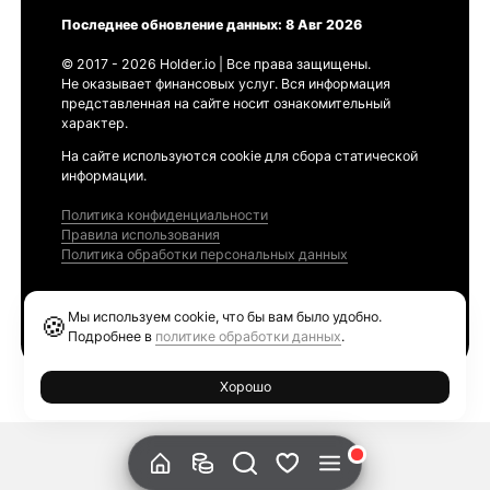
Последнее обновление данных: 8 Авг 2026
© 2017 - 2026 Holder.io | Все права защищены.
Не оказывает финансовых услуг. Вся информация
представленная на сайте носит ознакомительный
характер.
На сайте используются cookie для сбора статической
информации.
Политика конфиденциальности
Правила использования
Политика обработки персональных данных
Продукты
Мы используем cookie, что бы вам было удобно.
🍪
Ethereum GAS Tracker
Подробнее в
политике обработки данных
.
Хорошо