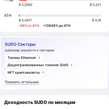
$ 0,0092
$ 0,221
ATH
$ 0,0417
$ 4,16
-99% от ATH
·
+13848% до ATH
SUDO Секторы
sudoswap оноситстя к секторам:
Токены Ethereum
Децентрализованных токенов (Defi)
NFT криптовалюты
Показать остальные
Доходность
SUDO
по месяцам