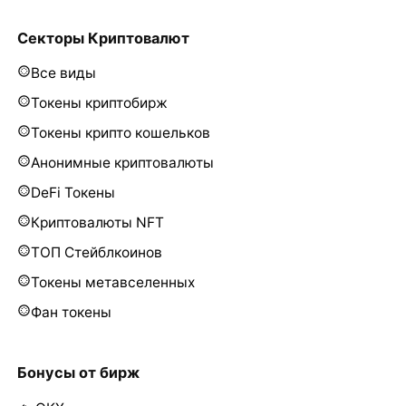
Секторы Криптовалют
Все виды
Токены криптобирж
Токены крипто кошельков
Анонимные криптовалюты
DeFi Токены
Криптовалюты NFT
ТОП Стейблкоинов
Токены метавселенных
Фан токены
Бонусы от бирж