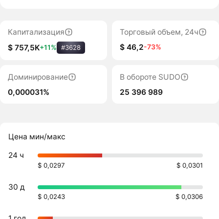
Капитализация
Торговый объем, 24ч
$ 46,2
-73%
$ 757,5K
+11%
#3628
Доминирование
В обороте SUDO
0,000031%
25 396 989
Цена мин/макс
24 ч
$ 0,0297
$ 0,0301
30 д
$ 0,0243
$ 0,0306
1 год