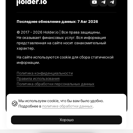
Последнее обновление данных: 7 Авг 2026
© 2017 - 2026 Holder.io | Все права защищены.
Не оказывает финансовых услуг. Вся информация
представленная на сайте носит ознакомительный
характер.
На сайте используются cookie для сбора статической
информации.
Политика конфиденциальности
Правила использования
Политика обработки персональных данных
Продукты
Мы используем cookie, что бы вам было удобно.
🍪
Ethereum GAS Tracker
Подробнее в
политике обработки данных
.
Хорошо