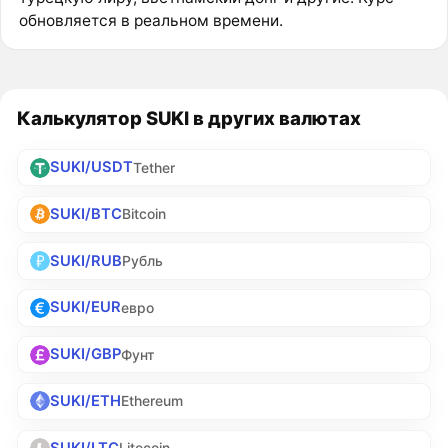
обновляется в реальном времени.
Калькулятор SUKI в других валютах
SUKI/USDT
Tether
SUKI/BTC
Bitcoin
SUKI/RUB
Рубль
SUKI/EUR
евро
SUKI/GBP
Фунт
SUKI/ETH
Ethereum
SUKI/LTC
Litecoin