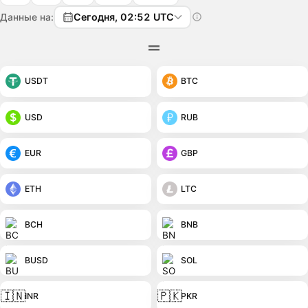
Данные на:
Сегодня, 02:52 UTC
USDT
BTC
USD
RUB
EUR
GBP
ETH
LTC
BCH
BNB
BUSD
SOL
🇮🇳
🇵🇰
INR
PKR