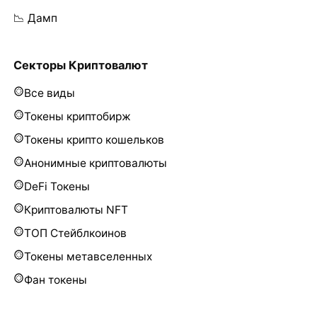
📉 Дамп
Секторы Криптовалют
Все виды
Токены криптобирж
Токены крипто кошельков
Анонимные криптовалюты
DeFi Токены
Криптовалюты NFT
ТОП Стейблкоинов
Токены метавселенных
Фан токены