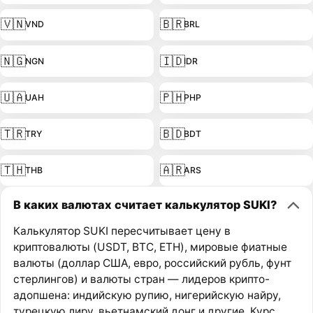
🇻🇳
🇧🇷
VND
BRL
🇳🇬
🇮🇩
NGN
IDR
🇺🇦
🇵🇭
UAH
PHP
🇹🇷
🇧🇩
TRY
BDT
🇹🇭
🇦🇷
THB
ARS
В каких валютах считает калькулятор SUKI?
Калькулятор SUKI пересчитывает цену в
криптовалюты (USDT, BTC, ETH), мировые фиатные
валюты (доллар США, евро, российский рубль, фунт
стерлингов) и валюты стран — лидеров крипто-
адопшена: индийскую рупию, нигерийскую найру,
турецкую лиру, вьетнамский донг и другие. Курс