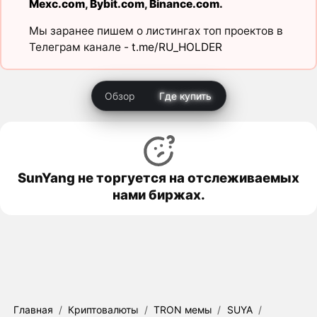
Mexc.com
,
Bybit.com
,
Binance.com
.
Мы заранее пишем о листингах топ проектов в
Телеграм канале -
t.me/RU_HOLDER
Обзор
Где купить
SunYang не торгуется на отслеживаемых
нами биржах.
Главная
/
Криптовалюты
/
TRON мемы
/
SUYA
/