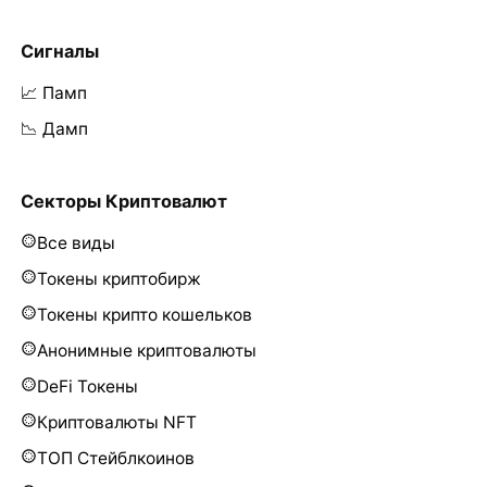
Сигналы
📈 Памп
📉 Дамп
Секторы Криптовалют
Все виды
Токены криптобирж
Токены крипто кошельков
Анонимные криптовалюты
DeFi Токены
Криптовалюты NFT
ТОП Стейблкоинов