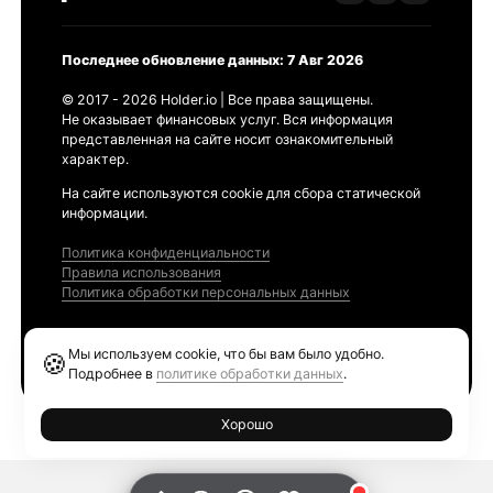
Последнее обновление данных: 7 Авг 2026
© 2017 - 2026 Holder.io | Все права защищены.
Не оказывает финансовых услуг. Вся информация
представленная на сайте носит ознакомительный
характер.
На сайте используются cookie для сбора статической
информации.
Политика конфиденциальности
Правила использования
Политика обработки персональных данных
Продукты
Мы используем cookie, что бы вам было удобно.
🍪
Ethereum GAS Tracker
Подробнее в
политике обработки данных
.
Хорошо