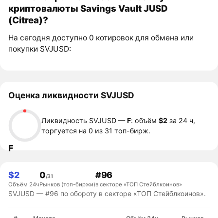
криптовалюты Savings Vault JUSD
(Citrea)?
На сегодня доступно 0 котировок для обмена или
покупки SVJUSD:
Оценка ликвидности SVJUSD
Ликвидность SVJUSD —
F
: объём
$2
за 24 ч,
торгуется на 0 из 31 топ-бирж.
F
$2
0
#96
/31
Объём 24ч
Рынков (топ-биржи)
в секторе «ТОП Стейблкоинов»
SVJUSD — #96 по обороту в секторе «ТОП Стейблкоинов».