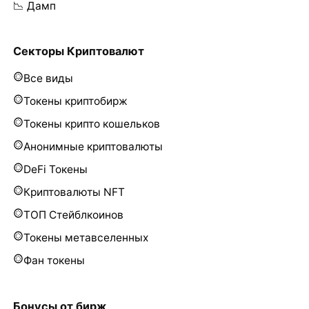
📉 Дамп
Секторы Криптовалют
Все виды
Токены криптобирж
Токены крипто кошельков
Анонимные криптовалюты
DeFi Токены
Криптовалюты NFT
ТОП Стейблкоинов
Токены метавселенных
Фан токены
Бонусы от бирж