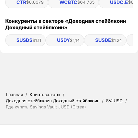
CTR
WCBTC
USDC.E
$0,0079
$64 765
$0,
Конкуренты в секторе «Доходная стейблкоин
Доходный стейблкоин»
SUSDS
USDY
SUSDE
$1,11
$1,14
$1,24
Главная
/
Криптовалюты
/
Доходная стейблкоин Доходный стейблкоин
/
SVJUSD
/
Где купить Savings Vault JUSD (Citrea)