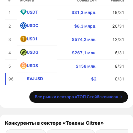
#
Монета
Объём 24ч
Рынков
USDT
1
$31,3 млрд.
19
/31
USDC
2
$8,3 млрд.
20
/31
USD1
3
$574,2 млн.
12
/31
USDG
4
$267,1 млн.
6
/31
USDS
5
$158 млн.
8
/31
SVJUSD
96
$2
0
/31
Все рынки сектора «ТОП Стейблкоинов»
Конкуренты в секторе «Токены Citrea»