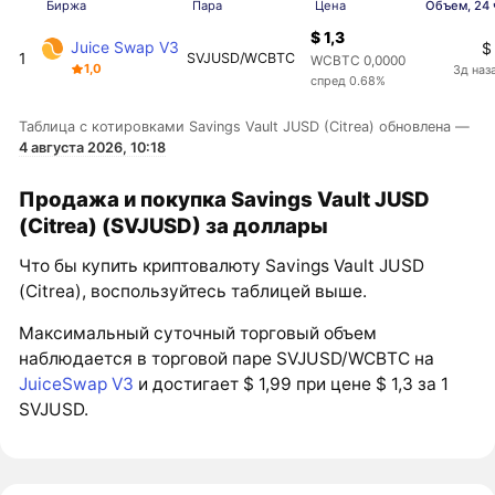
Биржа
Пара
Цена
Объем, 24 
$ 1,3
Juice Swap V3
$
1
SVJUSD/WCBTC
WCBTC 0,0000
1,0
3д наз
спред 0.68%
Таблица с котировками Savings Vault JUSD (Citrea) обновлена —
4 августа 2026, 10:18
Продажа и покупка Savings Vault JUSD
(Citrea) (SVJUSD) за доллары
Что бы купить криптовалюту Savings Vault JUSD
(Citrea), воспользуйтесь таблицей выше.
Максимальный суточный торговый объем
наблюдается в торговой паре SVJUSD/WCBTC на
JuiceSwap V3
и достигает $ 1,99 при цене $ 1,3 за 1
SVJUSD.