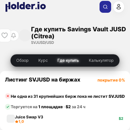
Где купить Savings Vault JUSD
(Citrea)
SVJUSD/USD
Обзор
Курс
Где купить
Калькулятор
Листинг SVJUSD на биржах
покрытие 0%
Ни одна из 31 крупнейших бирж пока не листит
SVJUSD
Торгуется на
1 площадке
·
$2
за 24 ч
Juice Swap V3
$2
1,0