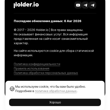
Последнее обновление данных: 6 Авг 2026
© 2017 - 2026 Holder.io | Все права защищены.
Не оказывает финансовых услуг. Вся информация
представленная на сайте носит ознакомительный
характер.
На сайте используются cookie для сбора статической
информации.
Политика конфиденциальности
Правила использования
Политика обработки персональных данных
Продукты
Мы используем cookie, что бы вам было удобно.
🍪
Ethereum GAS Tracker
Подробнее в
политике обработки данных
.
Хорошо