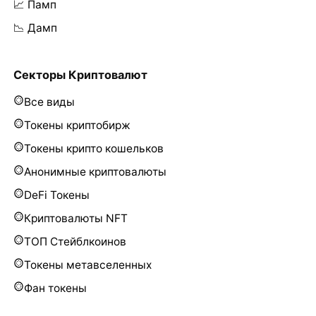
📈 Памп
📉 Дамп
Секторы Криптовалют
Все виды
Токены криптобирж
Токены крипто кошельков
Анонимные криптовалюты
DeFi Токены
Криптовалюты NFT
ТОП Стейблкоинов
Токены метавселенных
Фан токены