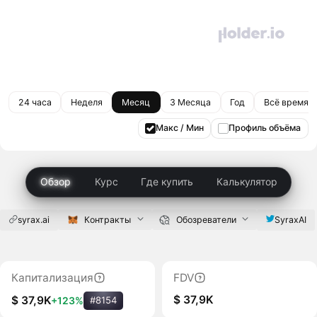
24 часа
Неделя
Месяц
3 Месяца
Год
Всё время
Макс / Мин
Профиль объёма
Обзор
Курс
Где купить
Калькулятор
syrax.ai
Контракты
Обозреватели
SyraxAI
Капитализация
FDV
$ 37,9K
$ 37,9K
+123%
#8154