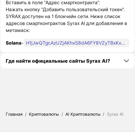
Вставить в поле “Адрес смартконтракта”.
Нажать кнопку “Добавить пользовательский токен”.
SYRAX доступен на 1 блокчейн сети. Ниже список
адресов смартконтрактов Syrax AI для добавления в
метамаск:
Solana
-
H1jJwQTgcAzUZjAKhxS8dA6FY8VZyTBxKxUyv3yCrYA1
Где найти официальные сайты Syrax AI?
Главная
/
Криптовалюты
/
AI Криптовалюты
/
Syrax AI