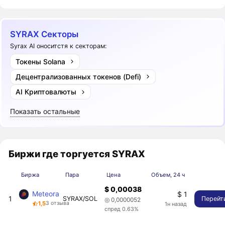
SYRAX Секторы
Syrax AI оноситстя к секторам:
Токены Solana
Децентрализованных токенов (Defi)
AI Криптовалюты
Показать остальные
Биржи где торгуется SYRAX
Биржа
Пара
Цена
Объем, 24 ч
$ 0,00038
Meteora
$ 1
1
SYRAX/SOL
Перейт
◎ 0,0000052
1,5
3 отзыва
1н назад
спред 0.63%