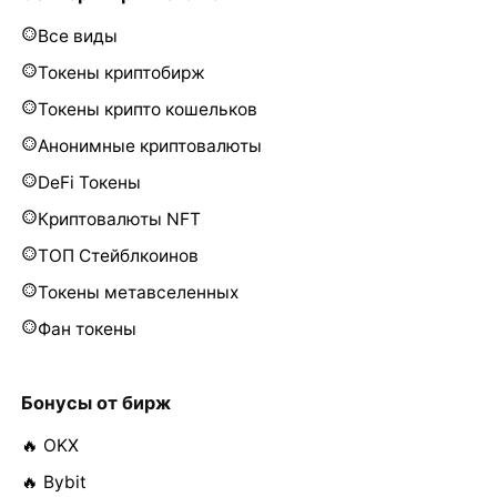
Все виды
Токены криптобирж
Токены крипто кошельков
Анонимные криптовалюты
DeFi Токены
Криптовалюты NFT
ТОП Стейблкоинов
Токены метавселенных
Фан токены
Бонусы от бирж
🔥 OKX
🔥 Bybit