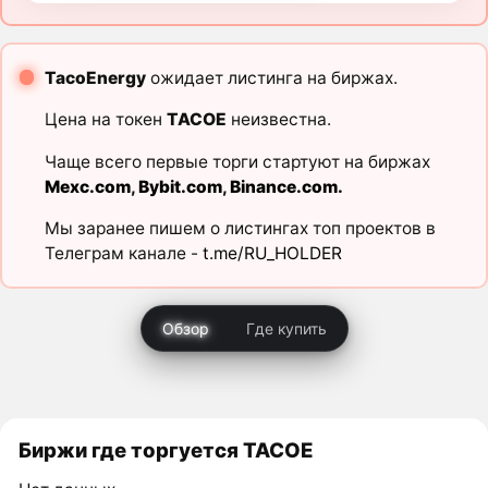
TacoEnergy
ожидает листинга на биржах.
Цена на токен
TACOE
неизвестна.
Чаще всего первые торги стартуют на биржах
Mexc.com
,
Bybit.com
,
Binance.com
.
Мы заранее пишем о листингах топ проектов в
Телеграм канале -
t.me/RU_HOLDER
Обзор
Где купить
Биржи где торгуется TACOE