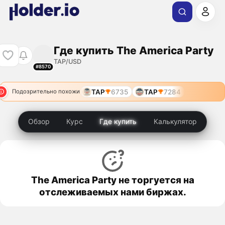
Где купить The America Party
TAP/USD
#8570
TAP
6735
TAP
7284
Подозрительно похожи
Обзор
Курс
Где купить
Калькулятор
The America Party не торгуется на
отслеживаемых нами биржах.