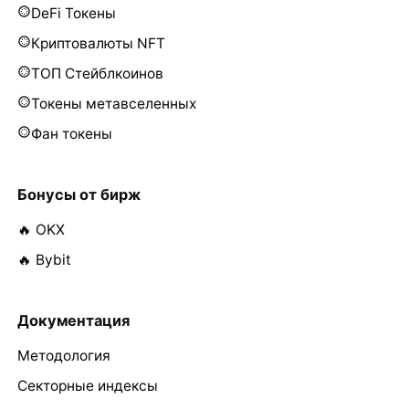
DeFi Токены
Криптовалюты NFT
ТОП Стейблкоинов
Токены метавселенных
Фан токены
Бонусы от бирж
🔥 OKX
🔥 Bybit
Документация
Методология
Секторные индексы