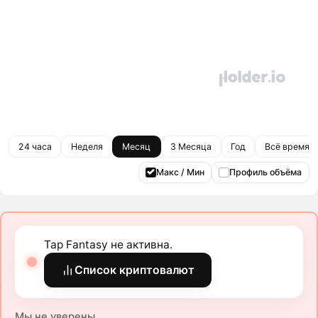
24 часа
Неделя
Месяц
3 Месяца
Год
Всё время
Макс / Мин
Профиль объёма
Tap Fantasy не активна.
Список криптовалют
Мы не уверены.