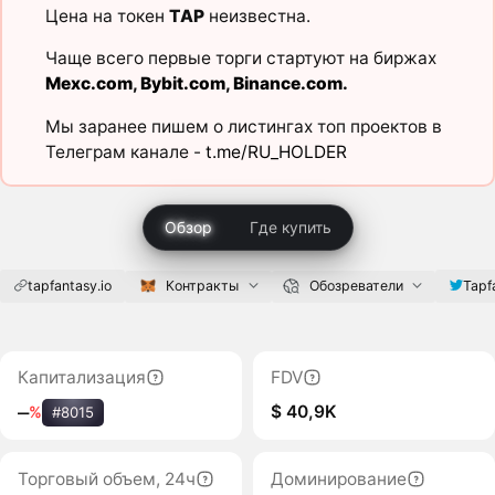
Цена на токен
TAP
неизвестна.
Чаще всего первые торги стартуют на биржах
Mexc.com
,
Bybit.com
,
Binance.com
.
Мы заранее пишем о листингах топ проектов в
Телеграм канале -
t.me/RU_HOLDER
Обзор
Где купить
tapfantasy.io
Контракты
Обозреватели
Tapf
Капитализация
FDV
$ 40,9K
‒
%
#8015
Торговый объем, 24ч
Доминирование