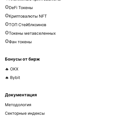
DeFi Токены
Криптовалюты NFT
ТОП Стейблкоинов
Токены метавселенных
Фан токены
Бонусы от бирж
🔥 OKX
🔥 Bybit
Документация
Методология
Секторные индексы