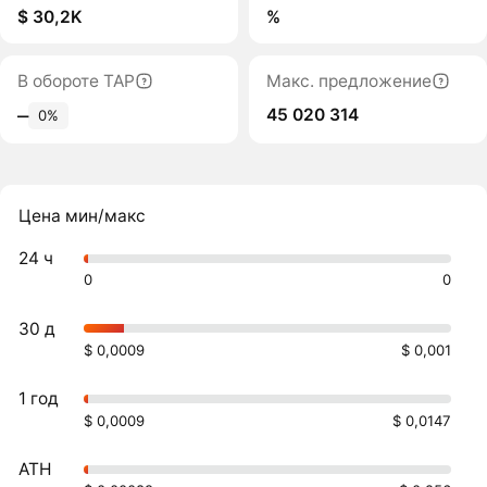
$ 30,2K
%
В обороте TAP
Макс. предложение
45 020 314
‒
0%
Цена мин/макс
24 ч
0
0
30 д
$ 0,0009
$ 0,001
1 год
$ 0,0009
$ 0,0147
ATH