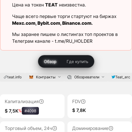
Цена на токен
TEAT
неизвестна.
Чаще всего первые торги стартуют на биржах
Mexc.com
,
Bybit.com
,
Binance.com
.
Мы заранее пишем о листингах топ проектов в
Телеграм канале -
t.me/RU_HOLDER
Обзор
Где купить
teat.info
Контракты
Обозреватели
Teat_erc
Капитализация
FDV
$ 7,8K
$ 7,5K
%
#4098
Торговый объем, 24ч
Доминирование