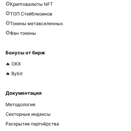
Криптовалюты NFT
ТОП Стейблкоинов
Токены метавселенных
Фан токены
Бонусы от бирж
🔥 OKX
🔥 Bybit
Документация
Методология
Секторные индексы
Раскрытие партнёрства