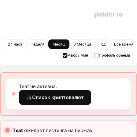
24 часа
Неделя
Месяц
3 Месяца
Год
Всё время
Макс / Мин
Профиль объёма
Teat не активна.
Список криптовалют
Teat
ожидает листинга на биржах.