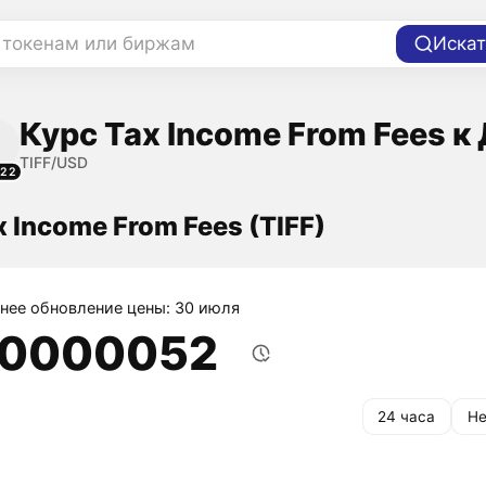
 токенам или биржам
Искат
Курс Tax Income From Fees к
TIFF/USD
622
x Income From Fees (TIFF)
нее обновление цены: 30 июля
,0000052
24 часа
Не