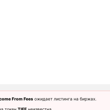
ncome From Fees
ожидает листинга на биржах.
на токен
TIFF
неизвестна.