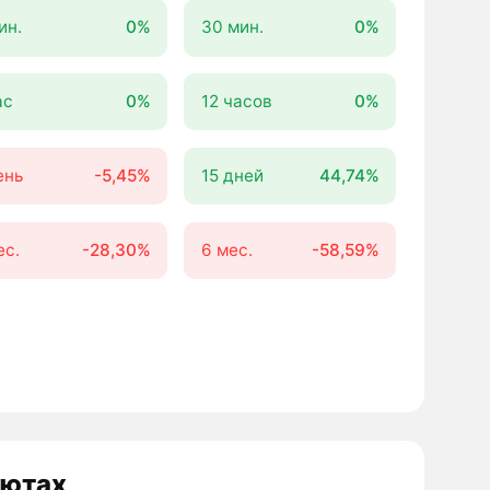
ин.
0%
30 мин.
0%
ас
0%
12 часов
0%
ень
-5,45%
15 дней
44,74%
ес.
-28,30%
6 мес.
-58,59%
лютах