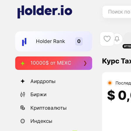
Поиск по
Holder Rank
#11
Курс Ta
10000$ от MEXC
Аирдропы
Послед
$ 0
Биржи
Криптовалюты
Индексы