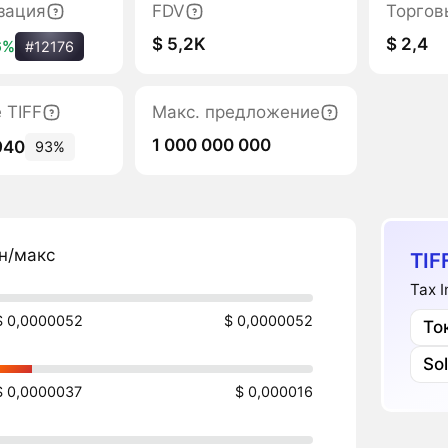
зация
FDV
Торгов
$ 5,2K
$ 2,4
6%
#12176
 TIFF
Макс. предложение
1 000 000 000
940
93%
н/макс
TIF
Tax 
$ 0,0000052
$ 0,0000052
То
So
$ 0,0000037
$ 0,000016