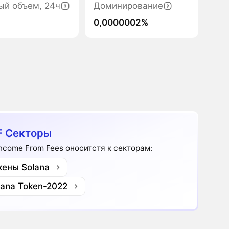
ый объем, 24ч
Доминирование
0,0000002%
F Секторы
Income From Fees оноситстя к секторам:
кены Solana
lana Token-2022