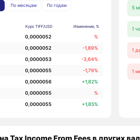
По месяцам
По годам
5 м
Курс TIFF/USD
Изменение, %
1 ч
0,0000052
%
0,0000052
-1,89%
1 д
0,0000053
-3,64%
0,0000055
-1,79%
1 м
0,0000056
+1,82%
0,0000055
%
0,0000055
+1,85%
на Tax Income From Fees в других ва