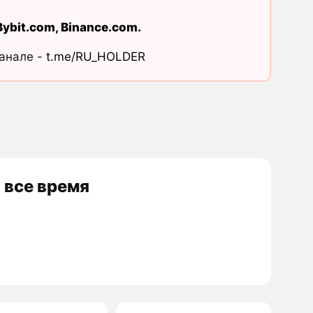
Bybit.com
,
Binance.com
.
канале -
t.me/RU_HOLDER
 все время