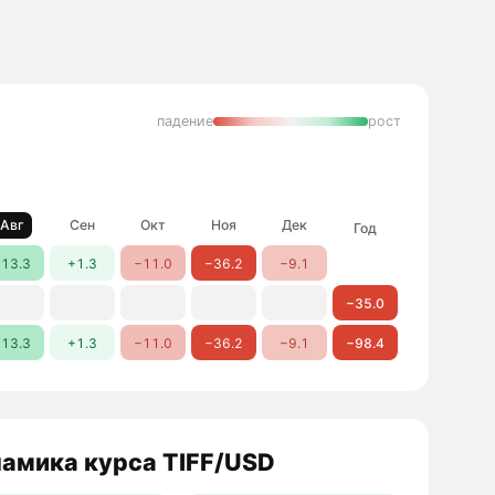
падение
рост
Авг
Сен
Окт
Ноя
Дек
Год
13.3
+1.3
−11.0
−36.2
−9.1
−35.0
13.3
+1.3
−11.0
−36.2
−9.1
−98.4
амика курса TIFF/USD