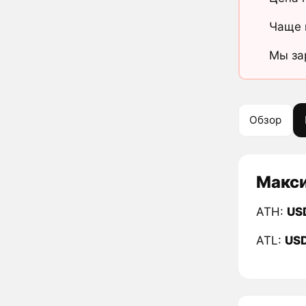
Чаще 
Мы за
Обзор
Макси
ATH:
US
ATL:
US