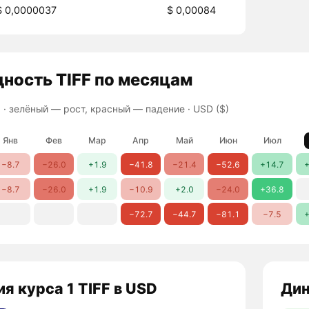
$ 0,0000037
$ 0,00084
дность
TIFF
по месяцам
 ·
зелёный — рост, красный — падение
· USD ($)
Янв
Фев
Мар
Апр
Май
Июн
Июл
−8.7
−26.0
+1.9
−41.8
−21.4
−52.6
+14.7
+
−8.7
−26.0
+1.9
−10.9
+2.0
−24.0
+36.8
−72.7
−44.7
−81.1
−7.5
+
я курса 1 TIFF в USD
Дин