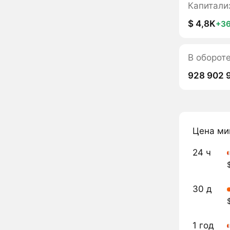
Капитали
$ 4,8K
+3
В обороте
928 902 
Цена ми
24 ч
30 д
1 год