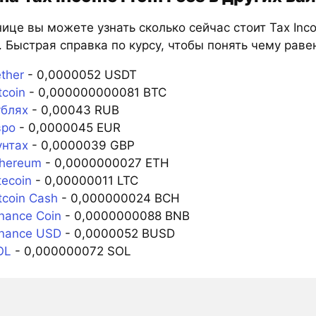
ице вы можете узнать сколько сейчас стоит Tax Inc
 Быстрая справка по курсу, чтобы понять чему равен
ether
- 0,0000052 USDT
tcoin
- 0,000000000081 BTC
ублях
- 0,00043 RUB
вро
- 0,0000045 EUR
унтах
- 0,0000039 GBP
thereum
- 0,0000000027 ETH
tecoin
- 0,00000011 LTC
tcoin Cash
- 0,000000024 BCH
inance Coin
- 0,0000000088 BNB
inance USD
- 0,0000052 BUSD
OL
- 0,000000072 SOL