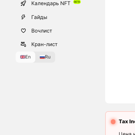
Календарь NFT
Гайды
Вочлист
Кран-лист
En
Ru
Tax I
Цена 