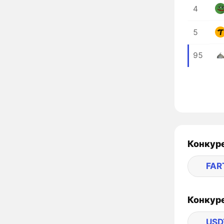
4
5
95
Конкуре
FAR
Конкуре
USD