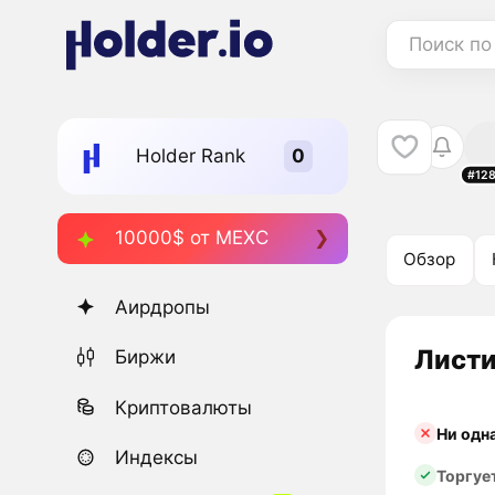
Поиск по
Holder Rank
#12
10000$ от MEXC
Обзор
Аирдропы
Листи
Биржи
Криптовалюты
Ни одн
Индексы
Торгуе