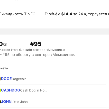
Ликвидность TINFOIL —
F
: объём
$14,4
за 24 ч, торгуется 
0
#95
/31
Рынков (топ-биржи)
в секторе «Мемкоины»
— #95 по обороту в секторе «Мемкоины».
нета
DOGE
Dogecoin
CASHDOG
Cash Dog in Hood
JOHN
Little John