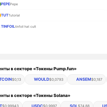
PEPE
Pepe
TUT
Tutorial
TINFOIL
tinfoil hat cult
нты в секторе «Токены Pump.fun»
TCOIN
WOULD
ANSEM
$0,13
$0,0793
$0,187
нты в секторе «Токены Solana»
T
USDC
SOL
U
$0,99943
$0,9997
$74,88