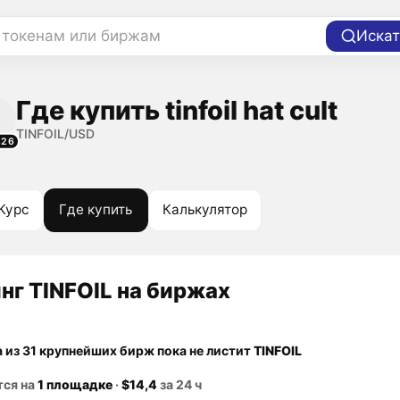
 токенам или биржам
Искат
Где купить tinfoil hat cult
TINFOIL/USD
826
Курс
Где купить
Калькулятор
нг TINFOIL на биржах
а из 31 крупнейших бирж пока не листит
TINFOIL
тся на
1 площадке
·
$14,4
за 24 ч