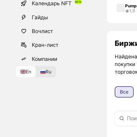
Календарь NFT
Pump
1,0
Гайды
Вочлист
Биржи 
Кран-лист
Найдена 
Компании
покупки t
En
Ru
торговом
Все