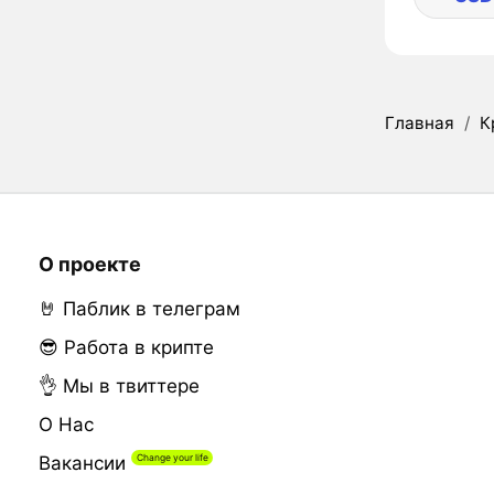
Главная
/
К
О проекте
🤘 Паблик в телеграм
😎 Работа в крипте
👌 Мы в твиттере
О Нас
Вакансии