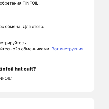
обретения TINFOIL.
с обмена. Для этого:
.
истрируйтесь.
зуйтесь p2p обменниками.
Вот инструкция
foil hat cult?
NFOIL: