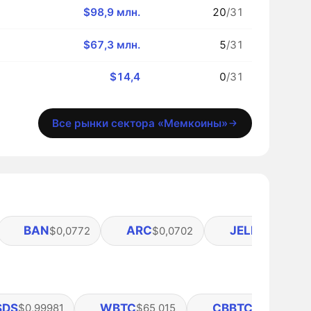
$98,9 млн.
20
/31
$67,3 млн.
5
/31
$14,4
0
/31
Все рынки сектора «Мемкоины»
BAN
ARC
JELLYJELLY
$0,0772
$0,0702
$0
SDS
WBTC
CBBTC
$0,99981
$65 015
$64 953