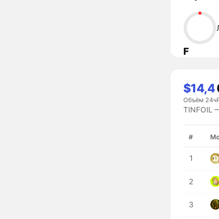
F
$14,4
Объём 24ч
TINFOIL 
#
Мо
1
2
3