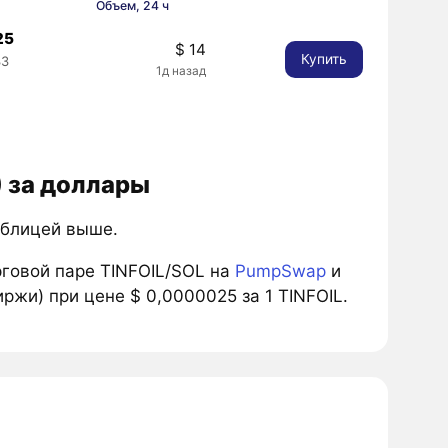
Объем, 24 ч
25
$ 14
Купить
33
1д назад
L) за доллары
таблицей выше.
говой паре TINFOIL/SOL на
PumpSwap
и
ржи) при цене $ 0,0000025 за 1 TINFOIL.