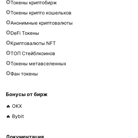
Токены криптобирж
Токены крипто кошельков
Анонимные криптовалюты
DeFi Токены
Криптовалюты NFT
ТОП Стейблкоинов
Токены метавселенных
Фан токены
Бонусы от бирж
🔥 OKX
🔥 Bybit
Документация