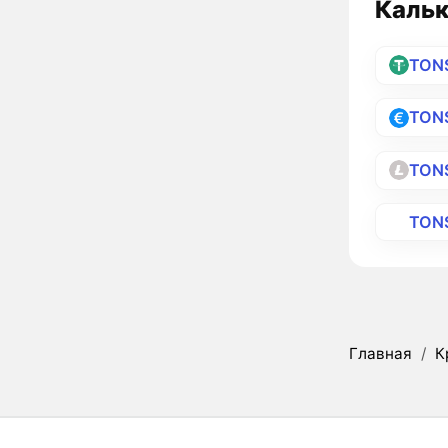
Кальк
TON
TON
TONS
TON
Главная
/
К