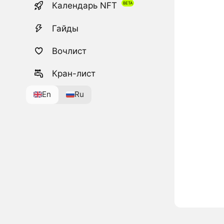
Календарь NFT
Гайды
Вочлист
Кран-лист
En
Ru