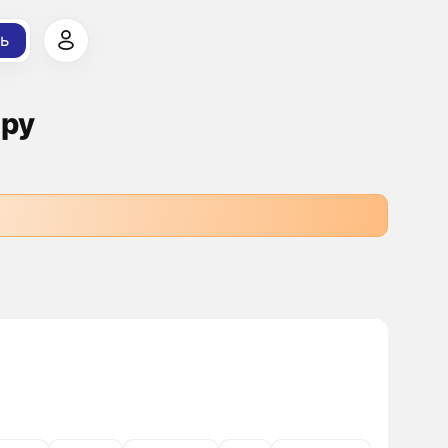
ь
ару