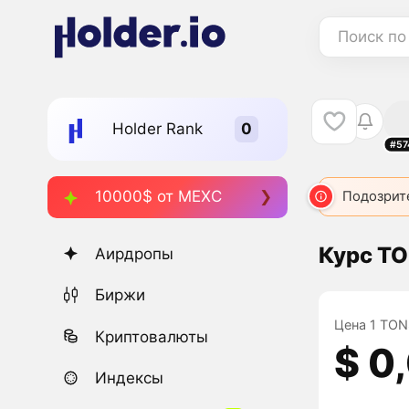
Поиск по
Holder Rank
#57
10000$ от MEXC
Подозрит
Курс TO
Аирдропы
Биржи
Цена 1 TONS
Криптовалюты
$ 0
Индексы