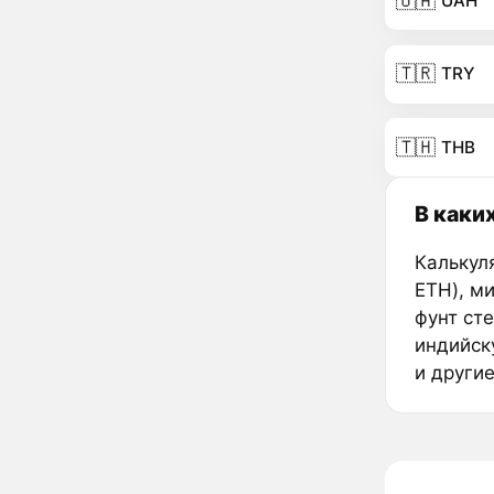
🇺🇦
UAH
🇹🇷
TRY
🇹🇭
THB
В каки
Калькул
ETH), м
фунт ст
индийск
и други