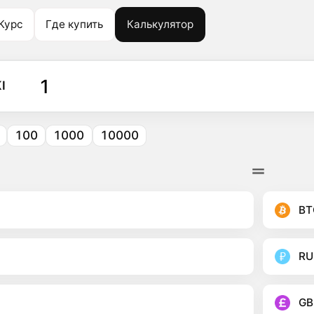
Курс
Где купить
Калькулятор
I
100
1000
10000
BT
RU
GB