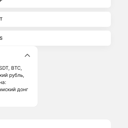
P
T
S
SDT, BTC,
кий рубль,
на:
амский донг