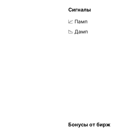
Сигналы
📈 Памп
📉 Дамп
Бонусы от бирж