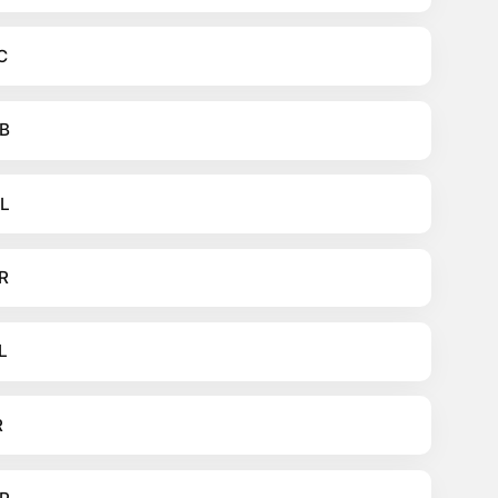
C
B
L
R
L
R