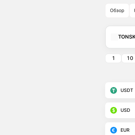
Обзор
TONSK
1
10
USDT
USD
EUR