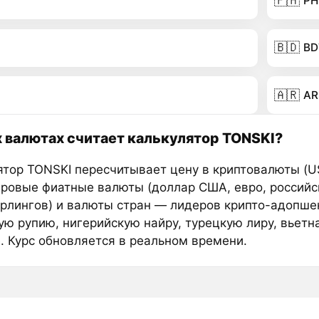
🇵🇭
PH
🇧🇩
BD
🇦🇷
AR
х валютах считает калькулятор TONSKI?
ятор TONSKI пересчитывает цену в криптовалюты (U
ировые фиатные валюты (доллар США, евро, российс
ерлингов) и валюты стран — лидеров крипто-адопше
ую рупию, нигерийскую найру, турецкую лиру, вьетн
е. Курс обновляется в реальном времени.