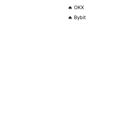
🔥 OKX
🔥 Bybit