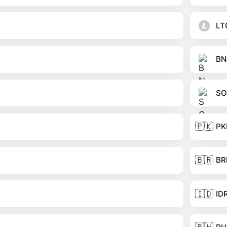
LT
BN
SO
🇵🇰
PK
🇧🇷
BR
🇮🇩
ID