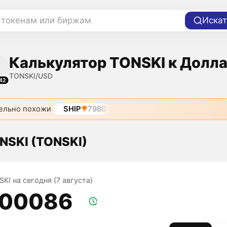
 токенам или биржам
Искат
Калькулятор TONSKI к Долл
TONSKI/USD
42
ельно похожи
SHIP
7980
NSKI (TONSKI)
KI на сегодня (7 августа)
,00086