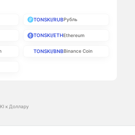
TONSKI/RUB
Рубль
TONSKI/ETH
Ethereum
TONSKI/BNB
h
Binance Coin
KI к Доллару