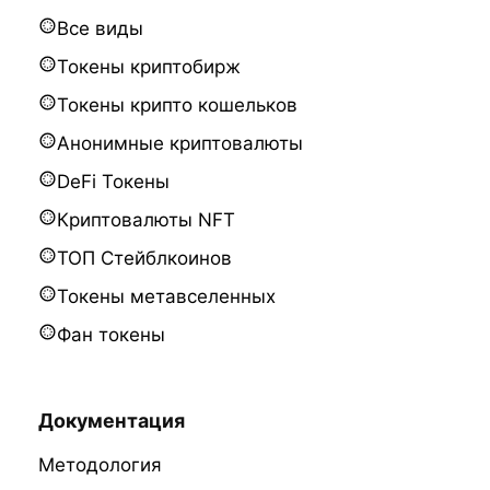
Все виды
Токены криптобирж
Токены крипто кошельков
Анонимные криптовалюты
DeFi Токены
Криптовалюты NFT
ТОП Стейблкоинов
Токены метавселенных
Фан токены
Документация
Методология