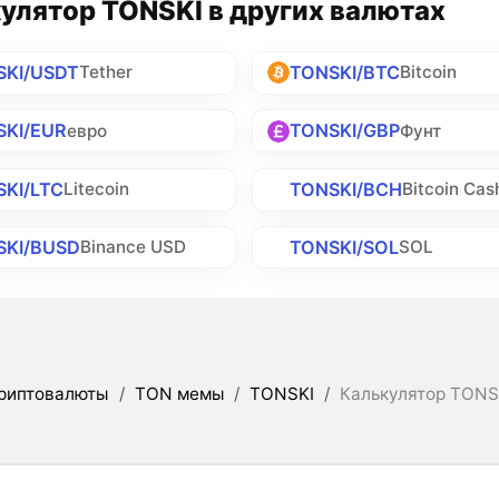
улятор TONSKI в других валютах
SKI/USDT
TONSKI/BTC
Tether
Bitcoin
SKI/EUR
TONSKI/GBP
евро
Фунт
KI/LTC
TONSKI/BCH
Litecoin
Bitcoin Cas
SKI/BUSD
TONSKI/SOL
Binance USD
SOL
риптовалюты
/
TON мемы
/
TONSKI
/
Калькулятор TONS