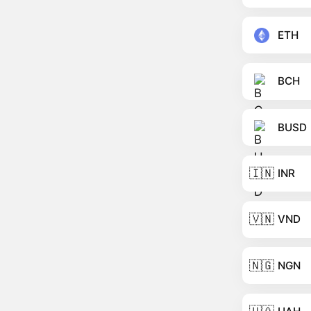
ETH
BCH
BUSD
🇮🇳
INR
🇻🇳
VND
🇳🇬
NGN