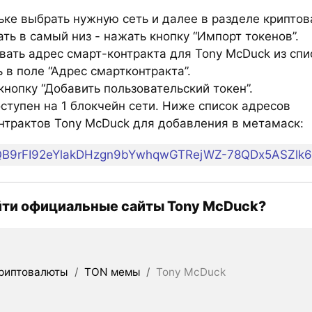
ьке выбрать нужную сеть и далее в разделе крипто
ть в самый низ - нажать кнопку “Импорт токенов”.
вать адрес смарт-контракта для Tony McDuck из спи
 в поле “Адрес смартконтракта”.
нопку “Добавить пользовательский токен”.
ступен на 1 блокчейн сети. Ниже список адресов
нтрактов Tony McDuck для добавления в метамаск:
QB9rFI92eYlakDHzgn9bYwhqwGTRejWZ-78QDx5ASZlk
йти официальные сайты Tony McDuck?
риптовалюты
/
TON мемы
/
Tony McDuck