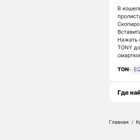
В кошел
пролиста
Скопиро
Вставить
Нажать к
TONY до
смартко
TON
-
E
Где на
Главная
/
К