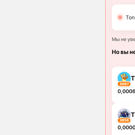
Ton
Мы не ув
Но вы н
3087
0,0006
3856
0,000