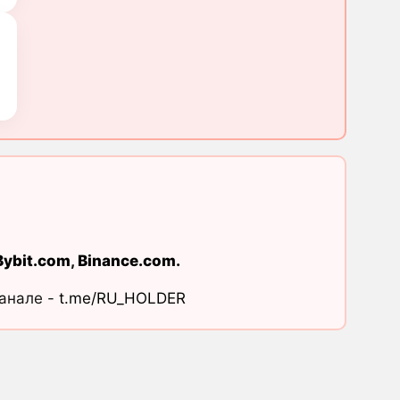
Bybit.com
,
Binance.com
.
канале -
t.me/RU_HOLDER