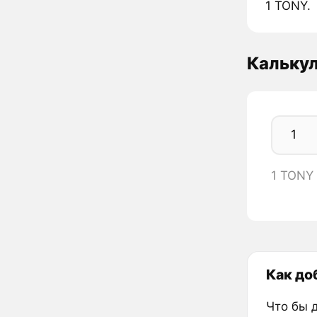
1 TONY.
Кальку
1 TONY
Как до
Что бы 