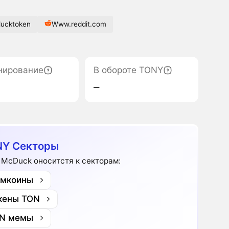
ucktoken
Www.reddit.com
нирование
В обороте TONY
‒
Y Секторы
 McDuck оноситстя к секторам:
мкоины
кены TON
N мемы