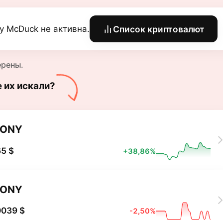
y McDuck не активна.
Список криптовалют
ерены.
е их искали?
TONY
5 $
+38,86%
TONY
0039 $
-2,50%