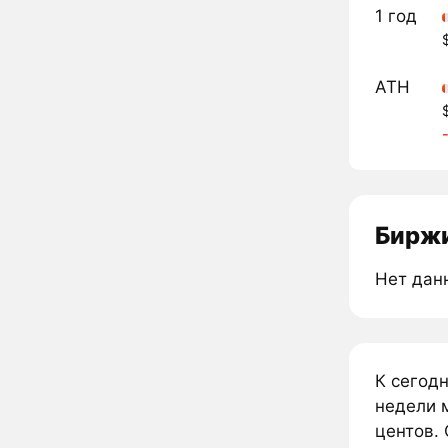
1 год
ATH
Биржи
Нет дан
К сегод
недели 
центов. 