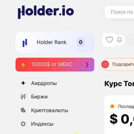
Поиск по
Holder Rank
10000$ от MEXC
Подозрит
Курс To
Аирдропы
Биржи
Послед
Криптовалюты
$ 0
Индексы