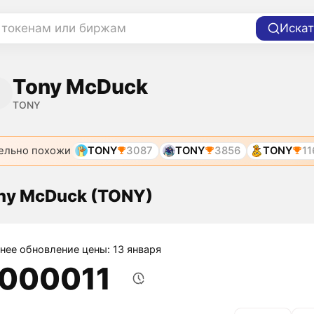
 токенам или биржам
Искат
Tony McDuck
TONY
ельно похожи
TONY
3087
TONY
3856
TONY
11
ny McDuck (TONY)
нее обновление цены: 13 января
,000011