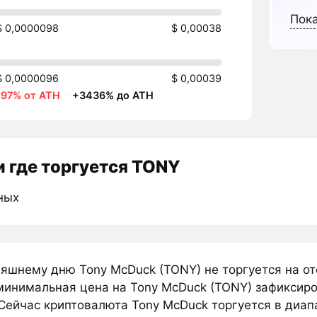
Пока
$ 0,0000098
$ 0,00038
$ 0,0000096
$ 0,00039
-97% от ATH
·
+3436% до ATH
 где торгуется TONY
ных
няшнему дню Tony McDuck (TONY) не торгуется на о
минимальная цена на Tony McDuck (TONY) зафиксиро
Сейчас криптовалюта Tony McDuck торгуется в диапа