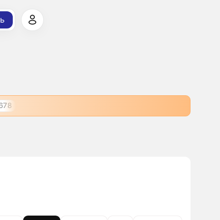
ь
678