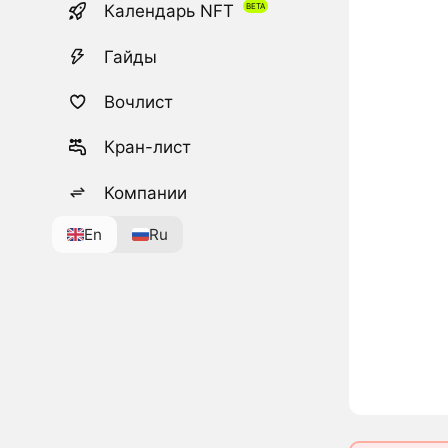
Календарь NFT
Гайды
Вочлист
Кран-лист
Компании
En
Ru