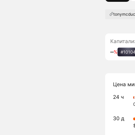
tonymcdu
Капитали
‒
%
#1010
Цена ми
24 ч
30 д