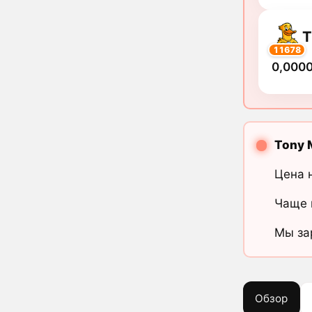
11678
0,000
Tony 
Цена 
Чаще 
Мы за
Обзор