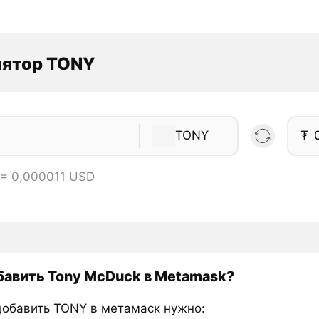
лятор TONY
TONY
₮
 = 0,000011 USD
бавить Tony McDuck в Metamask?
добавить TONY в метамаск нужно: