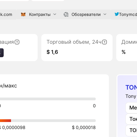
ck.com
Контракты
Обозреватели
Tonymcd
зация
Торговый объем, 24ч
Доми
$ 1,6
%
4
н/макс
TON
Tony
0
0
Ме
То
$ 0,0000098
$ 0,000018
TO