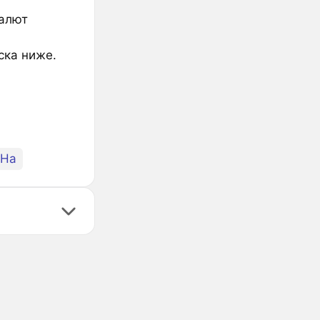
валют
ска ниже.
6Ha