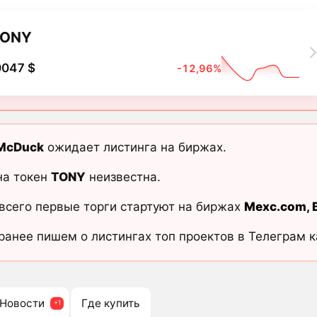
TONY
0047 $
-12,96%
McDuck
ожидает листинга на биржах.
на токен
TONY
неизвестна.
всего первые торги стартуют на биржах
Mexc.com
,
ранее пишем о листингах топ проектов в Телеграм 
Новости
Где купить