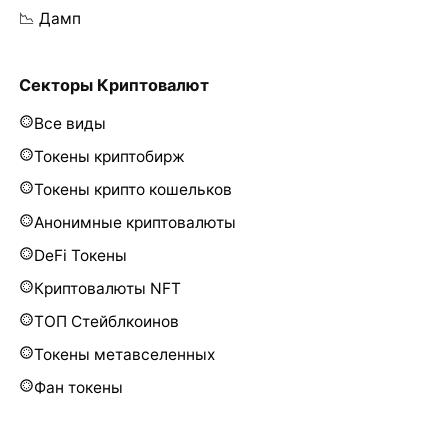
📉 Дамп
Секторы Криптовалют
Все виды
Токены криптобирж
Токены крипто кошельков
Анонимные криптовалюты
DeFi Токены
Криптовалюты NFT
ТОП Стейблкоинов
Токены метавселенных
Фан токены