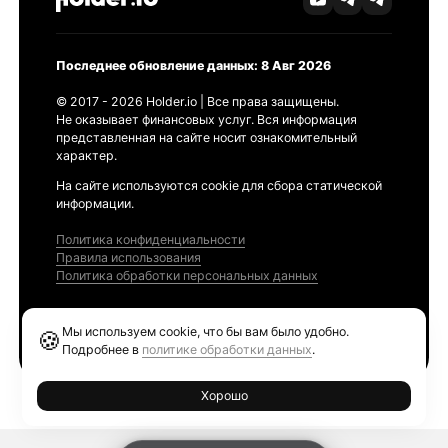
Последнее обновление данных: 8 Авг 2026
© 2017 - 2026 Holder.io | Все права защищены.
Не оказывает финансовых услуг. Вся информация
представленная на сайте носит ознакомительный
характер.
На сайте используются cookie для сбора статической
информации.
Политика конфиденциальности
Правила использования
Политика обработки персональных данных
Продукты
Мы используем cookie, что бы вам было удобно.
🍪
Ethereum GAS Tracker
Подробнее в
политике обработки данных
.
Хорошо