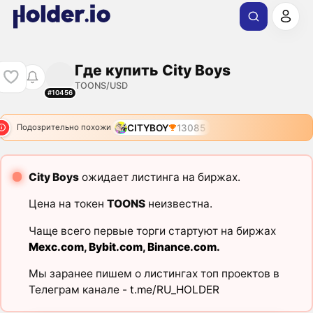
Где купить City Boys
TOONS/USD
#10456
CITYBOY
13085
Подозрительно похожи
City Boys
ожидает листинга на биржах.
Цена на токен
TOONS
неизвестна.
Чаще всего первые торги стартуют на биржах
Mexc.com
,
Bybit.com
,
Binance.com
.
Мы заранее пишем о листингах топ проектов в
Телеграм канале -
t.me/RU_HOLDER