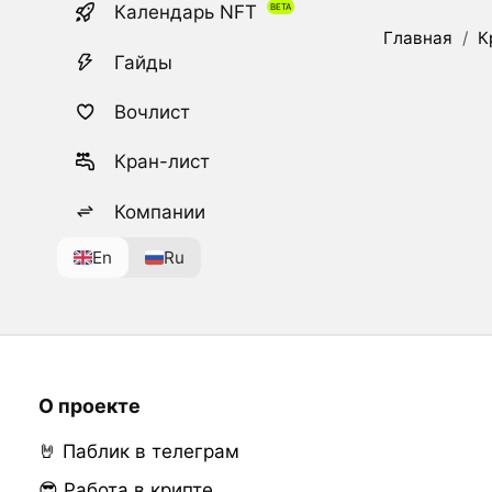
Календарь NFT
Главная
/
К
Гайды
Вочлист
Кран-лист
Компании
En
Ru
О проекте
🤘 Паблик в телеграм
😎 Работа в крипте