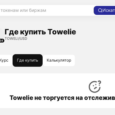
 токенам или биржам
Искат
Где купить Towelie
TOWELI/USD
34
Курс
Где купить
Калькулятор
Towelie не торгуется на отслеж