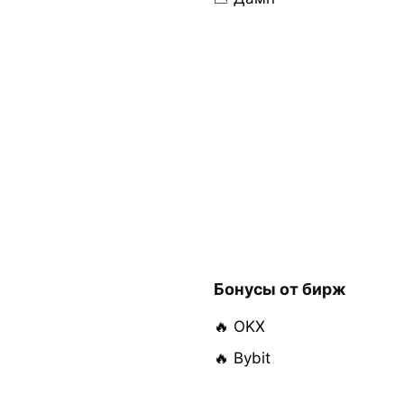
Бонусы от бирж
🔥 OKX
🔥 Bybit