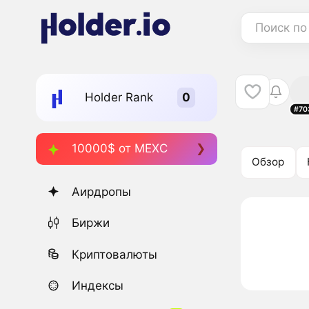
Поиск по
Holder Rank
#70
10000$ от MEXC
Обзор
Аирдропы
Биржи
Криптовалюты
Индексы