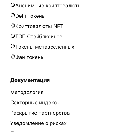
Анонимные криптовалюты
DeFi Токены
Криптовалюты NFT
ТОП Стейблкоинов
Токены метавселенных
Фан токены
Документация
Методология
Секторные индексы
Раскрытие партнёрства
Уведомление о рисках