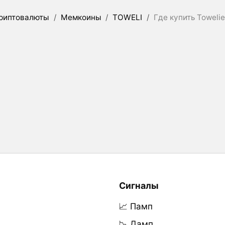
риптовалюты
/
Мемкоины
/
TOWELI
/
Где купить Toweli
Сигналы
📈 Памп
📉 Дамп