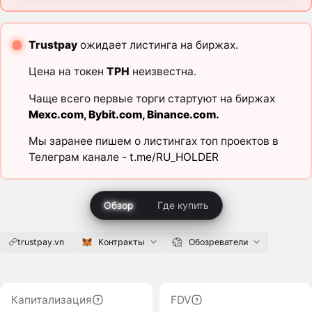
Trustpay
ожидает листинга на биржах.
Цена на токен
TPH
неизвестна.
Чаще всего первые торги стартуют на биржах
Mexc.com
,
Bybit.com
,
Binance.com
.
Мы заранее пишем о листингах топ проектов в
Телеграм канале -
t.me/RU_HOLDER
Обзор
Где купить
trustpay.vn
Контракты
Обозреватели
Капитализация
FDV