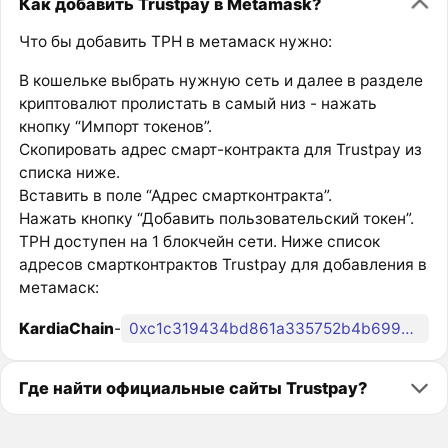
Как добавить Trustpay в Metamask?
Что бы добавить TPH в метамаск нужно:
В кошельке выбрать нужную сеть и далее в разделе
криптовалют пролистать в самый низ - нажать
кнопку “Импорт токенов”.
Скопировать адрес смарт-контракта для Trustpay из
списка ниже.
Вставить в поле “Адрес смартконтракта”.
Нажать кнопку “Добавить пользовательский токен”.
TPH доступен на 1 блокчейн сети. Ниже список
адресов смартконтрактов Trustpay для добавления в
метамаск:
KardiaChain
-
0xc1c319434bd861a335752b4b6993c13f139b26fa
Где найти официальные сайты Trustpay?