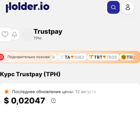
Trustpay
TPH
T
9092
TPAD
9278
TA
1082
TRT
7805
TRUST
Подозрительно похожи
Курс Trustpay (TPH)
Последнее обновление цены: 12 августа
$ 0,02047