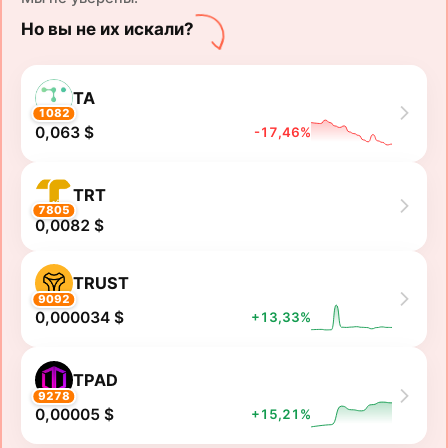
Но вы не их искали?
TA
1082
0,063 $
-17,46%
TRT
7805
0,0082 $
TRUST
9092
0,000034 $
+13,33%
TPAD
9278
0,00005 $
+15,21%