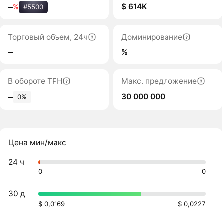
$ 614K
‒
%
#5500
Торговый объем, 24ч
Доминирование
‒
%
В обороте TPH
Макс. предложение
30 000 000
‒
0%
Цена мин/макс
24 ч
0
0
30 д
$ 0,0169
$ 0,0227