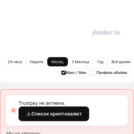
24 часа
Неделя
Месяц
3 Месяца
Год
Всё время
Макс / Мин
Профиль объёма
Trustpay не активна.
Список криптовалют
Мы не уверены.