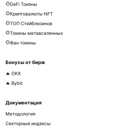
DeFi Токены
Криптовалюты NFT
ТОП Стейблкоинов
Токены метавселенных
Фан токены
Бонусы от бирж
🔥 OKX
🔥 Bybit
Документация
Методология
Секторные индексы