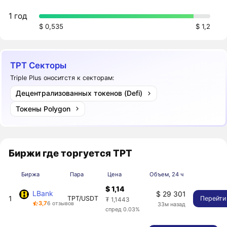
1 год
$ 0,535
$ 1,2
TPT Секторы
Triple Plus оноситстя к секторам:
Децентрализованных токенов (Defi)
Токены Polygon
Биржи где торгуется TPT
Биржа
Пара
Цена
Объем, 24 ч
$ 1,14
LBank
$ 29 301
1
TPT/USDT
Перейти
₮ 1,1443
3,7
6 отзывов
33м назад
спред 0.03%