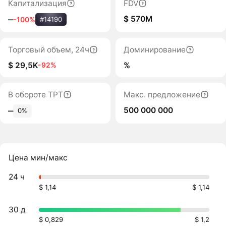
Капитализация
FDV
$ 570M
‒
-100%
#14190
Торговый объем, 24ч
Доминирование
$ 29,5K
%
-92%
В обороте TPT
Макс. предложение
500 000 000
‒
0%
Цена мин/макс
24 ч
$ 1,14
$ 1,14
30 д
$ 0,829
$ 1,2