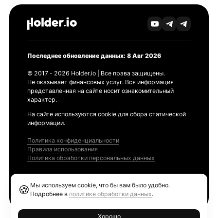
Последнее обновление данных: 8 Авг 2026
© 2017 - 2026 Holder.io | Все права защищены.
Не оказывает финансовых услуг. Вся информация
представленная на сайте носит ознакомительный
характер.
На сайте используются cookie для сбора статической
информации.
Политика конфиденциальности
Правила использования
Политика обработки персональных данных
Продукты
Мы используем cookie, что бы вам было удобно.
🍪
Ethereum GAS Tracker
Подробнее в
политике обработки данных
.
Хорошо