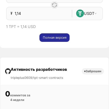
₮
USDT
1 TPT = 1,14 USD
Полная версия
Активность разработчиков
Заброшен
tripleplus0609/tpt-smart-contracts
0
коммитов за
4 недели