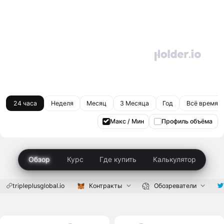
24 часа
Неделя
Месяц
3 Месяца
Год
Всё время
Макс / Мин
Профиль объёма
Обзор
Курс
Где купить
Калькулятор
tripleplusglobal.io
Контракты
Обозреватели