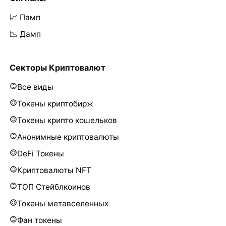
📈 Памп
📉 Дамп
Секторы Криптовалют
Все виды
Токены криптобирж
Токены крипто кошельков
Анонимные криптовалюты
DeFi Токены
Криптовалюты NFT
ТОП Стейблкоинов
Токены метавселенных
Фан токены