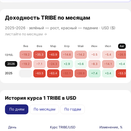
Доходность
TRIBE
по месяцам
2025–2026 ·
зелёный — рост, красный — падение
· USD ($)
листайте по месяцам →
Янв
Фев
Мар
Апр
Май
Июн
Июл
Авг
сред.
−19.2
−35.3
−43.9
−14.6
−14.2
−0.5
−5.4
−26.5
2026
−19.2
−7.1
−24.3
+2.9
+0.6
−8.3
−14.1
+0.4
2025
−63.5
−63.4
−32.1
−28.9
+7.4
+3.4
−53.3
История курса 1 TRIBE в USD
По дням
По месяцам
По годам
День
Курс TRIBE/USD
Изменение, %