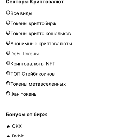
Секторы Криптовалют
Все виды
Токены криптобирж
Токены крипто кошельков
Анонимные криптовалюты
DeFi Токены
Криптовалюты NFT
ТОП Стейблкоинов
Токены метавселенных
Фан токены
Бонусы от бирж
🔥 OKX
🔥 Bybit