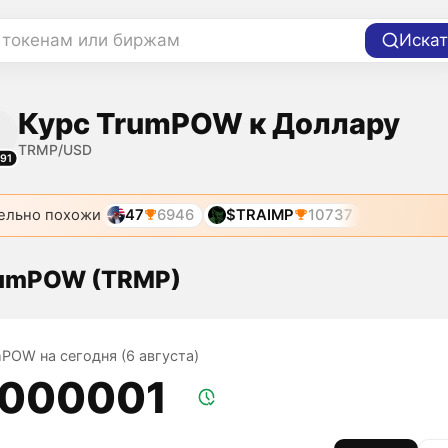
 токенам или биржам
Искат
Курс TrumPOW к Доллару
TRMP/USD
91
ельно похожи
47
6946
$TRAIMP
10737
rumPOW (TRMP)
mPOW на сегодня (6 августа)
,000001