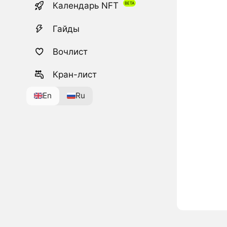
Календарь NFT
Гайды
Вочлист
Кран-лист
En
Ru