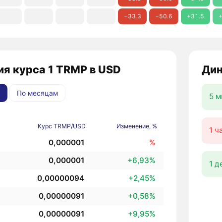
−33.3
−50.6
+31.5
+
я курса 1 TRMP в USD
Дин
По месяцам
5 м
Курс TRMP/USD
Изменение, %
1 ч
0,000001
%
0,000001
+6,93%
1 д
0,00000094
+2,45%
0,00000091
+0,58%
0,00000091
+9,95%