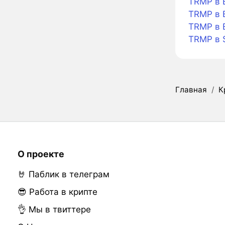
TRMP в B
TRMP в B
TRMP в 
TRMP в 
Главная
/
К
О проекте
🤘 Паблик в телеграм
😎 Работа в крипте
👌 Мы в твиттере