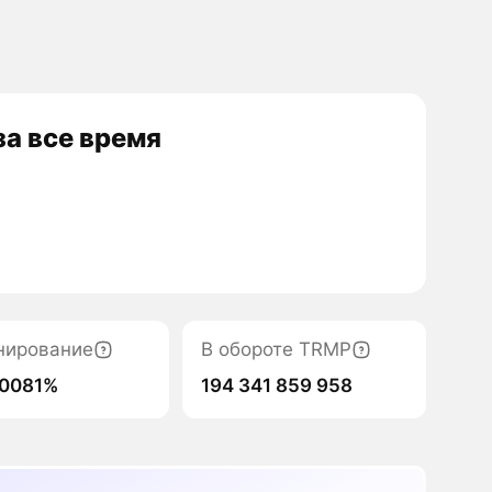
а все время
нирование
В обороте TRMP
00081%
194 341 859 958