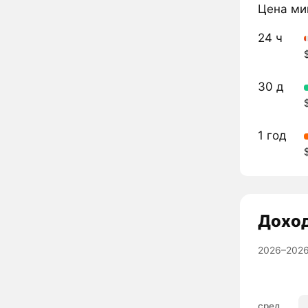
Цена ми
24 ч
30 д
1 год
Дохо
2026–2026
сред.