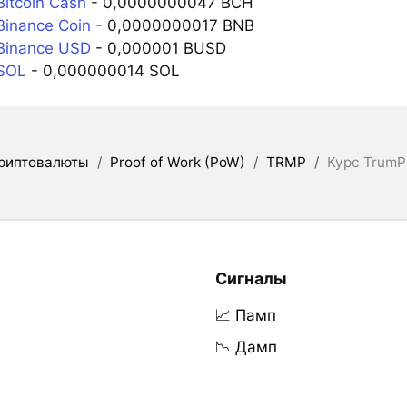
itcoin Cash
- 0,0000000047 BCH
inance Coin
- 0,0000000017 BNB
Binance USD
- 0,000001 BUSD
SOL
- 0,000000014 SOL
риптовалюты
/
Proof of Work (PoW)
/
TRMP
/
Курс Trum
Сигналы
📈 Памп
📉 Дамп