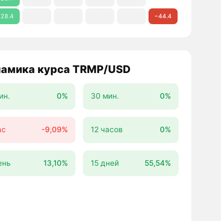
28.4
−44.4
амика курса TRMP/USD
ин.
0%
30 мин.
0%
ас
-9,09%
12 часов
0%
ень
13,10%
15 дней
55,54%