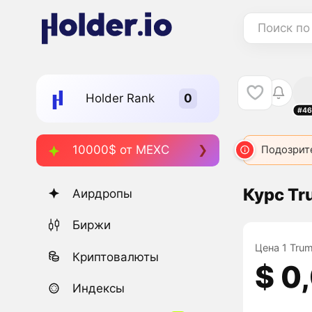
Поиск по
Holder Rank
#46
10000$ от MEXC
Подозрит
Курс T
Аирдропы
Биржи
Цена 1 Tru
Криптовалюты
$ 0
Индексы