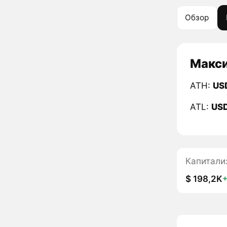
Обзор
Макси
ATH:
US
ATL:
US
Капитали
$ 198,2K