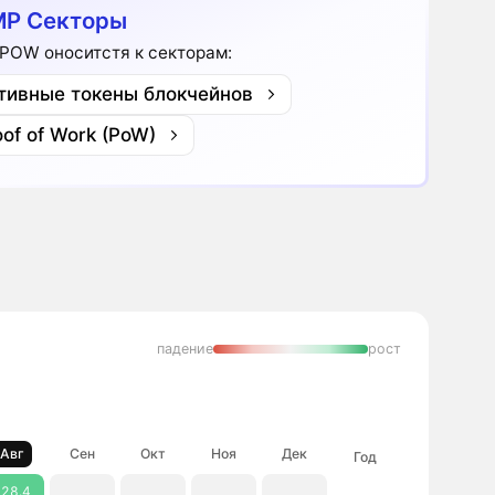
P Секторы
POW оноситстя к секторам:
тивные токены блокчейнов
oof of Work (PoW)
падение
рост
Авг
Сен
Окт
Ноя
Дек
Год
28.4