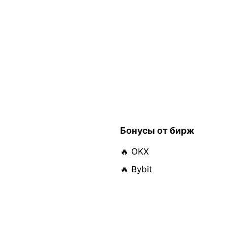
Бонусы от бирж
🔥 OKX
🔥 Bybit