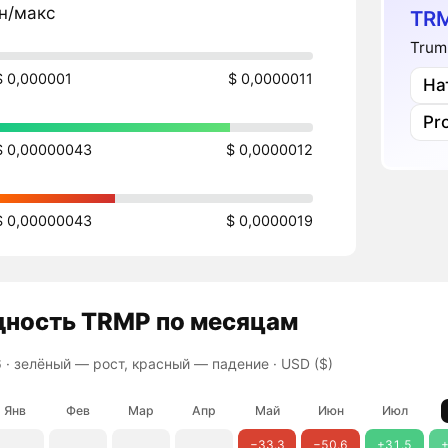
н/макс
TRM
Trum
$ 0,000001
$ 0,0000011
На
Pr
$ 0,00000043
$ 0,0000012
$ 0,00000043
$ 0,0000019
дность
TRMP
по месяцам
 ·
зелёный — рост, красный — падение
· USD ($)
Янв
Фев
Мар
Апр
Май
Июн
Июл
−33.3
−50.6
+31.5
+