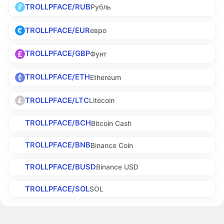
TROLLPFACE/RUB
Рубль
TROLLPFACE/EUR
евро
TROLLPFACE/GBP
Фунт
TROLLPFACE/ETH
Ethereum
TROLLPFACE/LTC
Litecoin
TROLLPFACE/BCH
Bitcoin Cash
TROLLPFACE/BNB
Binance Coin
TROLLPFACE/BUSD
Binance USD
TROLLPFACE/SOL
SOL