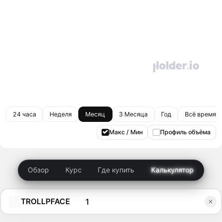
24 часа
Неделя
Месяц
3 Месяца
Год
Всё время
Макс / Мин
Профиль объёма
Обзор
Курс
Где купить
Калькулятор
TROLLPFACE