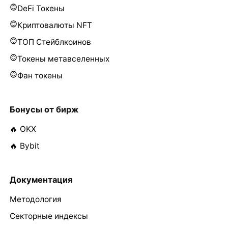
DeFi Токены
Криптовалюты NFT
ТОП Стейблкоинов
Токены метавселенных
Фан токены
Бонусы от бирж
🔥 OKX
🔥 Bybit
Документация
Методология
Секторные индексы