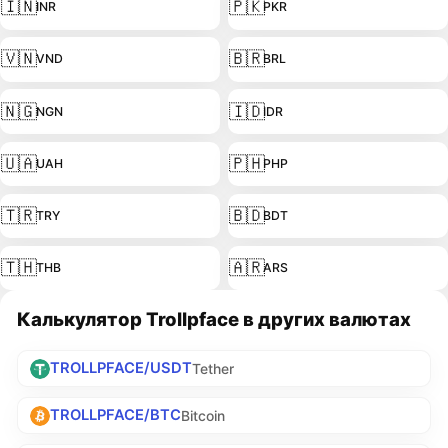
🇮🇳
🇵🇰
INR
PKR
🇻🇳
🇧🇷
VND
BRL
🇳🇬
🇮🇩
NGN
IDR
🇺🇦
🇵🇭
UAH
PHP
🇹🇷
🇧🇩
TRY
BDT
🇹🇭
🇦🇷
THB
ARS
Калькулятор Trollpface в других валютах
TROLLPFACE/USDT
Tether
TROLLPFACE/BTC
Bitcoin