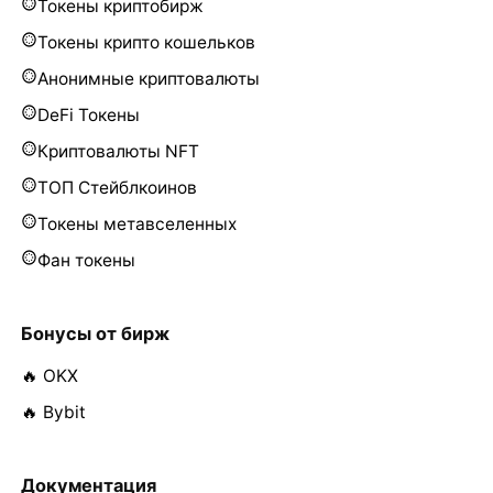
Токены криптобирж
Токены крипто кошельков
Анонимные криптовалюты
DeFi Токены
Криптовалюты NFT
ТОП Стейблкоинов
Токены метавселенных
Фан токены
Бонусы от бирж
🔥 OKX
🔥 Bybit
Документация