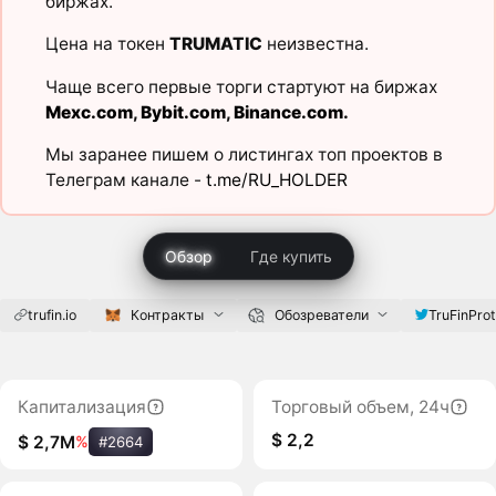
биржах.
Цена на токен
TRUMATIC
неизвестна.
Чаще всего первые торги стартуют на биржах
Mexc.com
,
Bybit.com
,
Binance.com
.
Мы заранее пишем о листингах топ проектов в
Телеграм канале -
t.me/RU_HOLDER
Обзор
Где купить
trufin.io
Контракты
Обозреватели
TruFinProt
Капитализация
Торговый объем, 24ч
$ 2,2
$ 2,7M
%
#2664