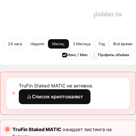
24 часа
Неделя
Месяц
3 Месяца
Год
Всё время
Макс / Мин
Профиль объёма
TruFin Staked MATIC не активна.
Список криптовалют
TruFin Staked MATIC
ожидает листинга на