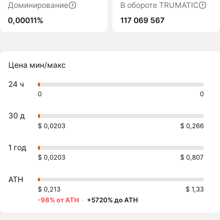
Доминирование
В обороте TRUMATIC
0,00011%
117 069 567
Цена мин/макс
24 ч
0
0
30 д
$ 0,0203
$ 0,266
1 год
$ 0,0203
$ 0,807
ATH
$ 0,213
$ 1,33
-98% от ATH
·
+5720% до ATH