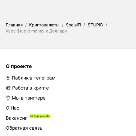
Главная
/
Криптовалюты
/
SocialFi
/
$TUPID
/
Курс $tupid money к Доллару
О проекте
🤘 Паблик в телеграм
😎 Работа в крипте
👌 Мы в твиттере
О Нас
Вакансии
Обратная связь