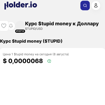
Курс $tupid money к Доллару
$TUPID/USD
#10712
Курс $tupid money ($TUPID)
Цена 1 $tupid money на сегодня (8 августа)
$ 0,0000068