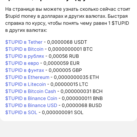
На странице вы можете узнать сколько сейчас стоит
$tupid money в долларах и других валютах. Быстрая
справка по курсу, чтобы понять чему равен 1 $TUPID
в других валютах:
$TUPID в Tether
- 0,0000068 USDT
$TUPID в Bitcoin
- 0,0000000001 BTC
$TUPID в рублях
- 0,00056 RUB
$TUPID в евро
- 0,0000059 EUR
$TUPID в фунтах
- 0,000005 GBP
$TUPID в Ethereum
- 0,0000000035 ETH
$TUPID в Litecoin
- 0,00000015 LTC
$TUPID в Bitcoin Cash
- 0,000000031 BCH
$TUPID в Binance Coin
- 0,000000011 BNB
$TUPID в Binance USD
- 0,0000068 BUSD
$TUPID в SOL
- 0,000000091 SOL