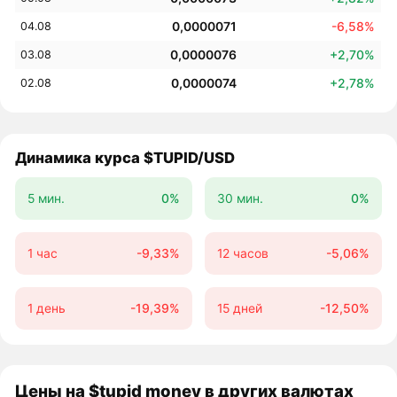
0,0000071
-6,58%
04.08
0,0000076
+2,70%
03.08
0,0000074
+2,78%
02.08
Динамика курса $TUPID/USD
5 мин.
0%
30 мин.
0%
1 час
-9,33%
12 часов
-5,06%
1 день
-19,39%
15 дней
-12,50%
Цены на $tupid money в других валютах