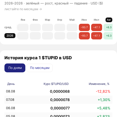
2026–2026 ·
зелёный — рост, красный — падение
· USD ($)
листайте по месяцам →
Янв
Фев
Мар
Апр
Май
Июн
Июл
Авг
сред.
−93.7
−47.1
+6.3
2026
−93.7
−47.1
+6.3
История курса 1 $TUPID в USD
По дням
По месяцам
День
Курс $TUPID/USD
Изменение, %
0,0000068
-12,82%
08.08
0,0000078
+1,30%
07.08
0,0000077
+5,48%
06.08
0,0000073
+2,82%
05.08