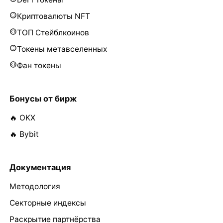
Криптовалюты NFT
ТОП Стейблкоинов
Токены метавселенных
Фан токены
Бонусы от бирж
🔥 OKX
🔥 Bybit
Документация
Методология
Секторные индексы
Раскрытие партнёрства