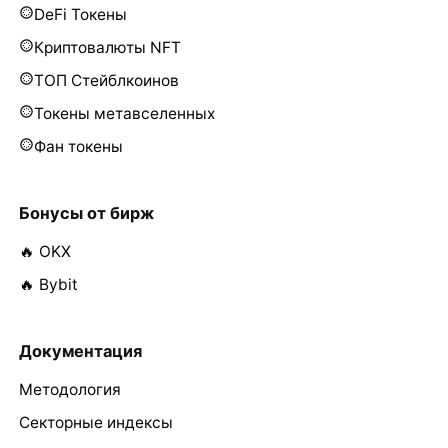
DeFi Токены
Криптовалюты NFT
ТОП Стейблкоинов
Токены метавселенных
Фан токены
Бонусы от бирж
🔥 OKX
🔥 Bybit
Документация
Методология
Секторные индексы