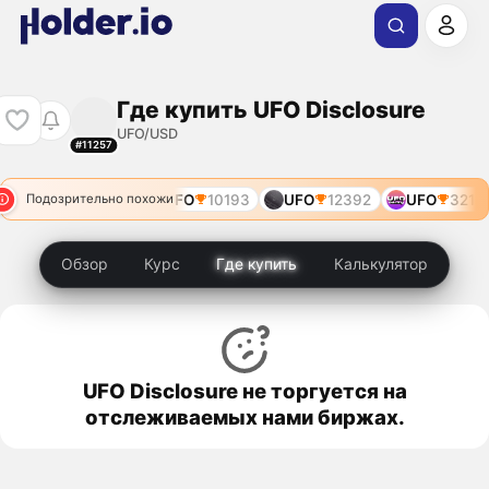
Где купить UFO Disclosure
UFO/USD
#11257
4
UFO
9543
UFO
10193
UFO
12392
UFO
3216
Подозрительно похожи
Обзор
Курс
Где купить
Калькулятор
UFO Disclosure не торгуется на
отслеживаемых нами биржах.