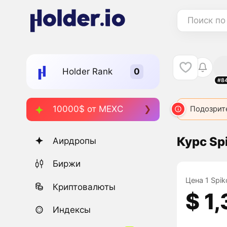
Поиск по
Holder Rank
#8
10000$ от MEXC
Подозрит
Курс Sp
Аирдропы
Биржи
Цена 1 Spik
Криптовалюты
$ 1
Индексы