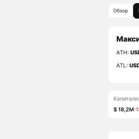
Обзор
Макси
ATH:
US
ATL:
US
Капитали
$ 18,2M
-