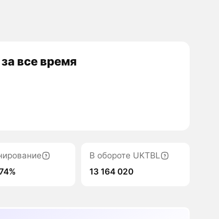
за все время
нирование
В обороте UKTBL
074%
13 164 020