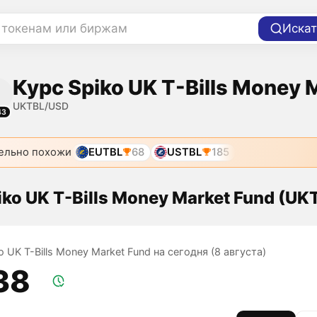
 токенам или биржам
Искат
Курс Spiko UK T-Bills Money 
UKTBL/USD
43
ельно похожи
EUTBL
68
USTBL
185
iko UK T-Bills Money Market Fund (UK
o UK T-Bills Money Market Fund на сегодня (8 августа)
,38