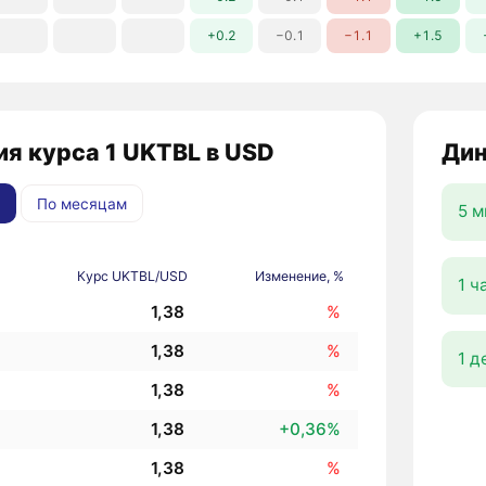
+0.2
−0.1
−1.1
+1.5
я курса 1 UKTBL в USD
Дин
По месяцам
5 м
Курс UKTBL/USD
Изменение, %
1 ч
1,38
%
1,38
%
1 д
1,38
%
1,38
+0,36%
1,38
%