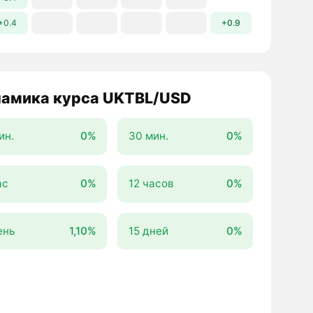
+0.4
+0.9
амика курса UKTBL/USD
ин.
0%
30 мин.
0%
ас
0%
12 часов
0%
ень
1,10%
15 дней
0%