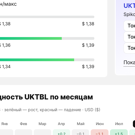
н/макс
UKT
Spik
$ 1,38
$ 1,38
То
То
$ 1,36
$ 1,39
То
Пока
$ 1,34
$ 1,39
дность
UKTBL
по месяцам
 ·
зелёный — рост, красный — падение
· USD ($)
Янв
Фев
Мар
Апр
Май
Июн
Июл
+0.2
−0.1
−1.1
+1.5