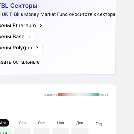
BL Секторы
o UK T-Bills Money Market Fund оноситстя к секторам:
кены Ethereum
кены Base
кены Polygon
зать остальные
падение
рост
Авг
Сен
Окт
Ноя
Дек
Год
+0.4