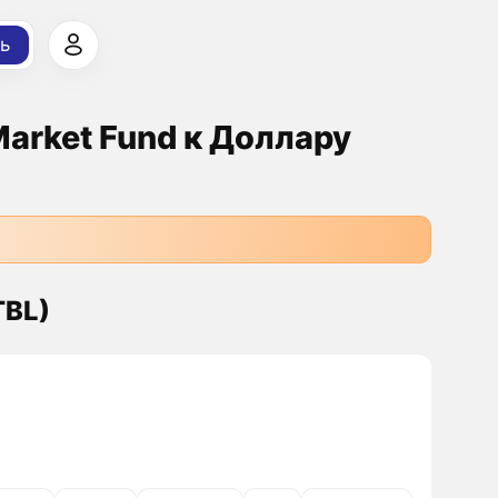
ь
Market Fund к Доллару
TBL)