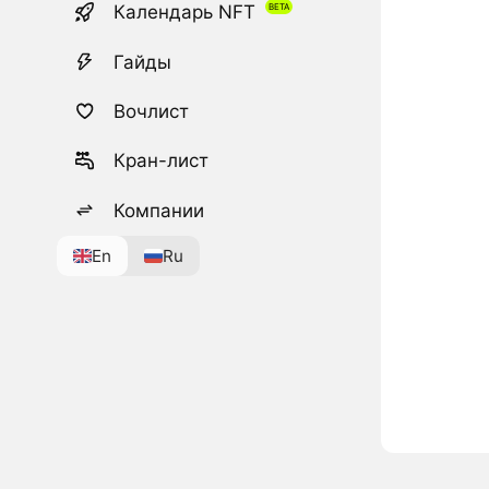
Календарь NFT
Гайды
Вочлист
Кран-лист
Компании
En
Ru