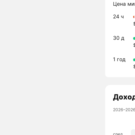
Цена ми
24 ч
30 д
1 год
Дохо
2026–2026
сред.