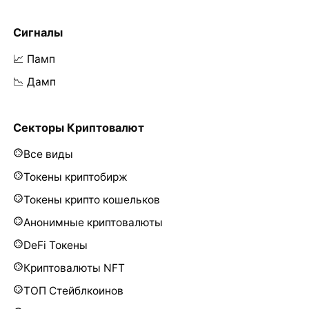
Сигналы
📈 Памп
📉 Дамп
Секторы Криптовалют
Все виды
Токены криптобирж
Токены крипто кошельков
Анонимные криптовалюты
DeFi Токены
Криптовалюты NFT
ТОП Стейблкоинов