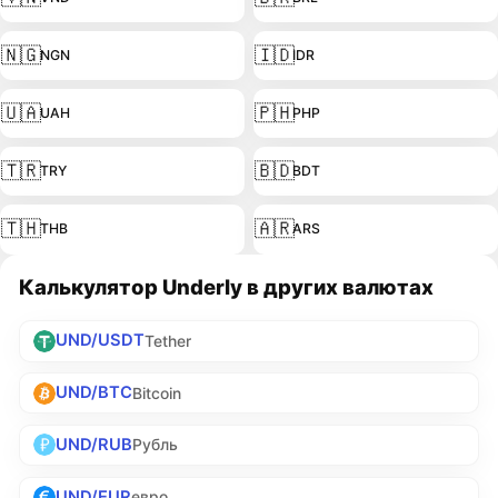
🇳🇬
🇮🇩
NGN
IDR
🇺🇦
🇵🇭
UAH
PHP
🇹🇷
🇧🇩
TRY
BDT
🇹🇭
🇦🇷
THB
ARS
Калькулятор Underly в других валютах
UND/USDT
Tether
UND/BTC
Bitcoin
UND/RUB
Рубль
UND/EUR
евро