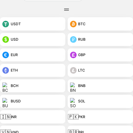
USDT
BTC
USD
RUB
EUR
GBP
ETH
LTC
BCH
BNB
BUSD
SOL
🇮🇳
🇵🇰
INR
PKR
🇻🇳
🇧🇷
VND
BRL