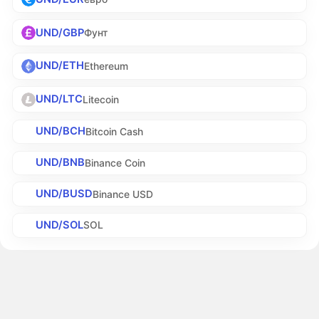
UND/GBP
Фунт
UND/ETH
Ethereum
UND/LTC
Litecoin
UND/BCH
Bitcoin Cash
UND/BNB
Binance Coin
UND/BUSD
Binance USD
UND/SOL
SOL