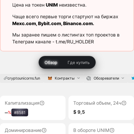
Цена на токен
UNIM
неизвестна.
Чаще всего первые торги стартуют на биржах
Mexc.com
,
Bybit.com
,
Binance.com
.
Мы заранее пишем о листингах топ проектов в
Телеграм канале -
t.me/RU_HOLDER
Обзор
Где купить
cryptounicorns.fun
Контракты
Обозреватели
Капитализация
Торговый объем, 24ч
$ 9,5
‒
%
#8581
Доминирование
В обороте UNIM