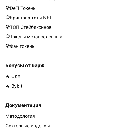
DeFi Токены
Криптовалюты NFT
ТОП Стейблкоинов
Токены метавселенных
Фан токены
Бонусы от бирж
🔥 OKX
🔥 Bybit
Документация
Методология
Секторные индексы