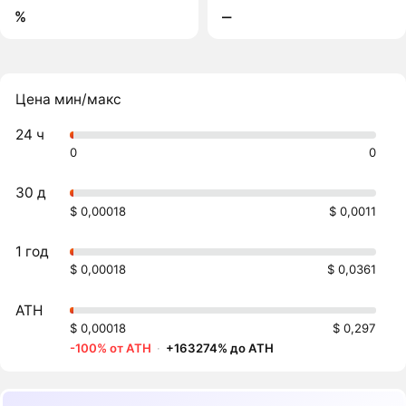
%
‒
Цена мин/макс
24 ч
0
0
30 д
$ 0,00018
$ 0,0011
1 год
$ 0,00018
$ 0,0361
ATH
$ 0,00018
$ 0,297
-100% от ATH
·
+163274% до ATH