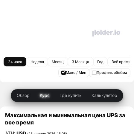
24 часа
Неделя
Месяц
3 Месяца
Год
Всё время
Макс / Мин
Профиль объёма
Обзор
Курс
Где купить
Калькулятор
Максимальная и минимальная цена UPS за
все время
ATH:
USD
(23 апреля 2026, 15:08)