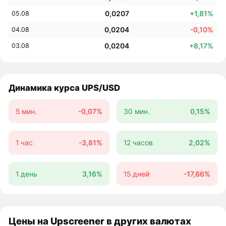
0,0207
+1,81%
05.08
0,0204
-0,10%
04.08
0,0204
+8,17%
03.08
Динамика курса UPS/USD
5 мин.
-0,07%
30 мин.
0,15%
1 час
-3,81%
12 часов
2,02%
1 день
3,16%
15 дней
-17,66%
Цены на Upscreener в других валютах