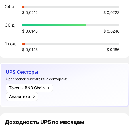
24 ч
$ 0,0212
$ 0,0223
30 д
$ 0,0148
$ 0,0246
1 год
$ 0,0148
$ 0,186
UPS Секторы
Upscreener оноситстя к секторам:
Токены BNB Chain
Аналитика
Доходность
UPS
по месяцам