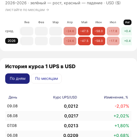
2026–2026 ·
зелёный — рост, красный — падение
· USD ($)
листайте по месяцам →
Янв
Фев
Мар
Апр
Май
Июн
Июл
Авг
сред.
−24.6
−47.5
−58.0
−17.8
+0.4
2026
−24.6
−47.5
−58.0
−17.8
+0.4
История курса 1 UPS в USD
По дням
По месяцам
День
Курс UPS/USD
Изменение, %
0,0212
-2,07%
09.08
0,0217
+2,02%
08.08
0,0213
+1,80%
07.08
0,0209
+0,68%
06.08