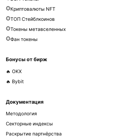
Криптовалюты NFT
ТОП Стейблкоинов
Токены метавселенных
Фан токены
Бонусы от бирж
🔥 OKX
🔥 Bybit
Документация
Методология
Секторные индексы
Раскрытие партнёрства