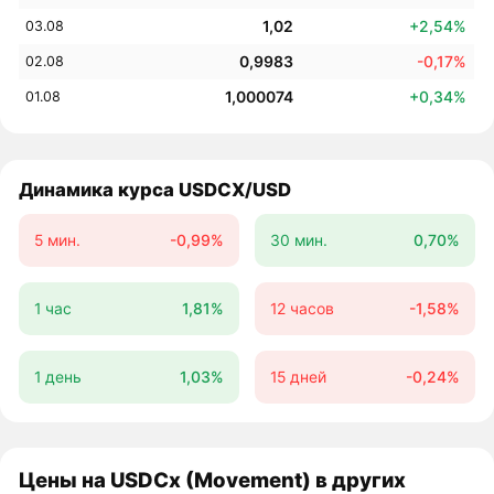
1,02
+2,54%
03.08
0,9983
-0,17%
02.08
1,000074
+0,34%
01.08
Динамика курса USDCX/USD
5 мин.
-0,99%
30 мин.
0,70%
1 час
1,81%
12 часов
-1,58%
1 день
1,03%
15 дней
-0,24%
Цены на USDCx (Movement) в других