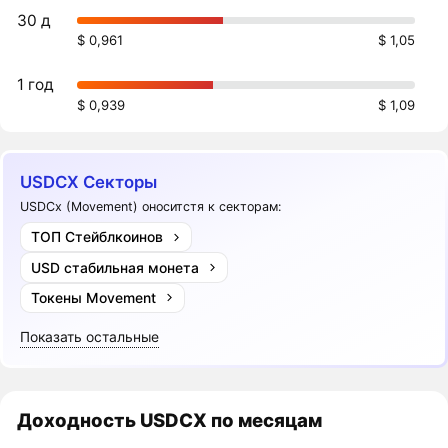
30 д
$ 0,961
$ 1,05
1 год
$ 0,939
$ 1,09
USDCX Секторы
USDCx (Movement) оноситстя к секторам:
ТОП Стейблкоинов
USD стабильная монета
Токены Movement
Показать остальные
Доходность
USDCX
по месяцам