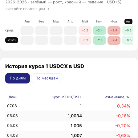
2026–2026 ·
зелёный — рост, красный — падение
· USD ($)
листайте по месяцам →
Янв
Фев
Мар
Апр
Май
Июн
Июл
Авг
сред.
−0.2
+2.4
−2.4
+0.5
2026
−0.2
+2.4
−2.4
+0.5
История курса 1 USDCX в USD
По дням
По месяцам
День
Курс USDCX/USD
Изменение, %
1
-0,34%
07.08
1,0034
-0,16%
06.08
1,005
-0,20%
05.08
1,007
-1,63%
04.08