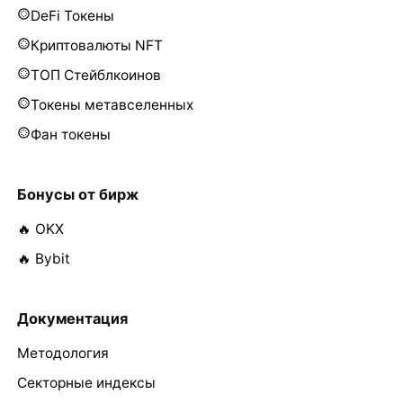
DeFi Токены
Криптовалюты NFT
ТОП Стейблкоинов
Токены метавселенных
Фан токены
Бонусы от бирж
🔥 OKX
🔥 Bybit
Документация
Методология
Секторные индексы